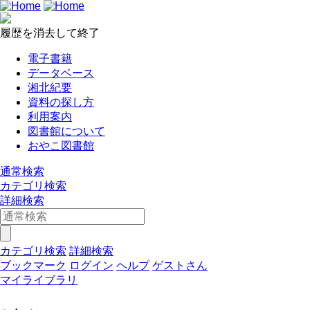
履歴を消去して終了
電子書籍
データベース
湘北紀要
資料の探し方
利用案内
図書館について
おやこ図書館
通常検索
カテゴリ検索
詳細検索
カテゴリ検索
詳細検索
ブックマーク
ログイン
ヘルプ
ゲストさん
マイライブラリ