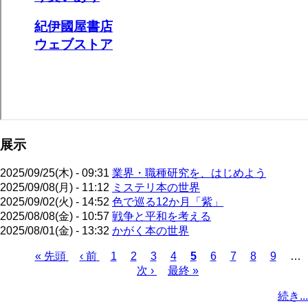
展示
2025/09/25(木) - 09:31
業界・職種研究を、はじめよう
2025/09/08(月) - 11:12
ミステリ本の世界
2025/09/02(火) - 14:52
色で巡る12か月「紫」
2025/08/08(金) - 10:57
戦争と平和を考える
2025/08/01(金) - 13:32
かがく本の世界
先
« 先頭
前
‹ 前
ペ
1
ペ
2
ペ
3
ペ
4
カ
5
ペ
6
ペ
7
ペ
8
ペ
9
…
頭
ペ
ー
ー
次
次 ›
ー
最
最終 »
ー
レ
ー
ー
ー
ー
ペ
ペ
ー
ジ
ジ
ペ
ジ
終
ジ
ン
ジ
ジ
ジ
ジ
ー
続き...
ー
ジ
ー
ペ
ト
ジ