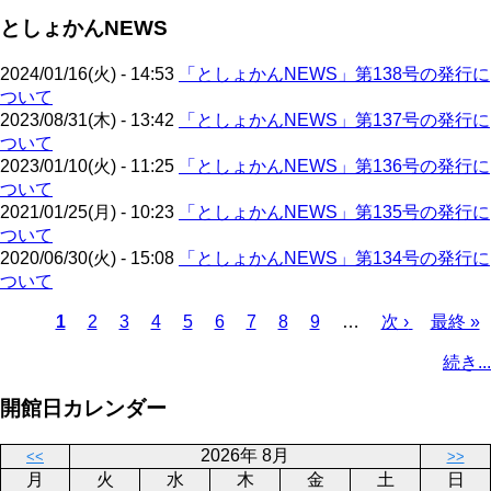
ジ
ジ
ー
ペ
送
としょかんNEWS
ジ
ー
り
ジ
2024/01/16(火) - 14:53
「としょかんNEWS」第138号の発行に
ついて
2023/08/31(木) - 13:42
「としょかんNEWS」第137号の発行に
ついて
2023/01/10(火) - 11:25
「としょかんNEWS」第136号の発行に
ついて
2021/01/25(月) - 10:23
「としょかんNEWS」第135号の発行に
ついて
2020/06/30(火) - 15:08
「としょかんNEWS」第134号の発行に
ついて
カ
1
ペ
2
ペ
3
ペ
4
ペ
5
ペ
6
ペ
7
ペ
8
ペ
9
…
次
次 ›
最
最終 »
レ
ー
ー
ー
ー
ー
ー
ー
ー
ペ
終
ペ
続き...
ン
ジ
ジ
ジ
ジ
ジ
ジ
ジ
ジ
ー
ペ
ー
ト
ジ
ー
ジ
開館日カレンダー
ペ
ジ
送
ー
り
2026年 8月
<<
>>
ジ
月
火
水
木
金
土
日