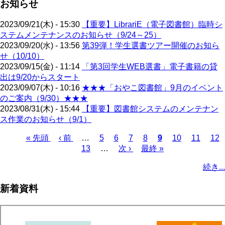
お知らせ
2023/09/21(木) - 15:30
【重要】LibrariE（電子図書館）臨時シ
ステムメンテナンスのお知らせ（9/24～25）
2023/09/20(水) - 13:56
第39弾！学生選書ツアー開催のお知ら
せ（10/10）
2023/09/15(金) - 11:14
「第3回学生WEB選書」電子書籍の貸
出は9/20からスタート
2023/09/07(木) - 10:16
★★★「おやこ図書館」9月のイベント
のご案内（9/30）★★★
2023/08/31(木) - 15:44
【重要】図書館システムのメンテナン
ス作業のお知らせ（9/1）
先
« 先頭
前
‹ 前
…
ペ
5
ペ
6
ペ
7
ペ
8
カ
9
ペ
10
ペ
11
ペ
12
頭
ペ
ペ
13
ー
…
ー
次
次 ›
ー
最
最終 »
ー
レ
ー
ー
ー
ペ
ペ
ー
ー
ジ
ジ
ペ
ジ
終
ジ
ン
ジ
ジ
ジ
ー
続き...
ー
ジ
ジ
ー
ペ
ト
ジ
ジ
ジ
ー
ペ
送
新着資料
ジ
ー
り
ジ