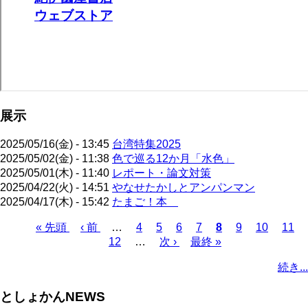
展示
2025/05/16(金) - 13:45
台湾特集2025
2025/05/02(金) - 11:38
色で巡る12か月「水色」
2025/05/01(木) - 11:40
レポート・論文対策
2025/04/22(火) - 14:51
やなせたかしとアンパンマン
2025/04/17(木) - 15:42
たまご！本
先
« 先頭
前
‹ 前
…
ペ
4
ペ
5
ペ
6
ペ
7
カ
8
ペ
9
ペ
10
ペ
11
頭
ペ
12
…
ー
ー
次
次 ›
ー
最
最終 »
ー
レ
ー
ー
ー
ペ
ペ
ー
ジ
ジ
ペ
ジ
終
ジ
ン
ジ
ジ
ジ
ー
続き...
ー
ジ
ー
ペ
ト
ジ
ジ
ジ
ー
ペ
送
としょかんNEWS
ジ
ー
り