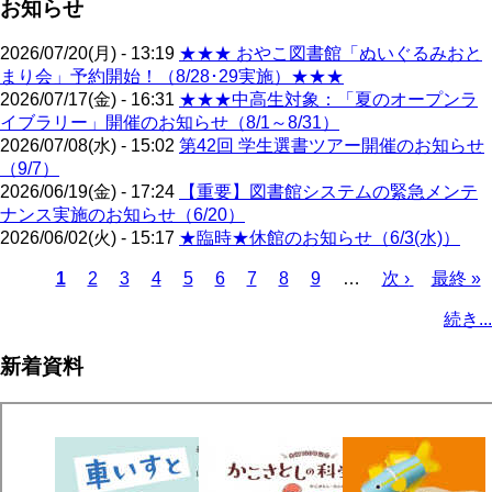
お知らせ
2026/07/20(月) - 13:19
★★★ おやこ図書館「ぬいぐるみおと
まり会」予約開始！（8/28･29実施）★★★
2026/07/17(金) - 16:31
★★★中高生対象：「夏のオープンラ
イブラリー」開催のお知らせ（8/1～8/31）
2026/07/08(水) - 15:02
第42回 学生選書ツアー開催のお知らせ
（9/7）
2026/06/19(金) - 17:24
【重要】図書館システムの緊急メンテ
ナンス実施のお知らせ（6/20）
2026/06/02(火) - 15:17
★臨時★休館のお知らせ（6/3(水)）
カ
1
ペ
2
ペ
3
ペ
4
ペ
5
ペ
6
ペ
7
ペ
8
ペ
9
…
次
次 ›
最
最終 »
レ
ー
ー
ー
ー
ー
ー
ー
ー
ペ
終
ペ
続き...
ン
ジ
ジ
ジ
ジ
ジ
ジ
ジ
ジ
ー
ペ
ー
ト
ジ
ー
ジ
新着資料
ペ
ジ
送
ー
り
ジ