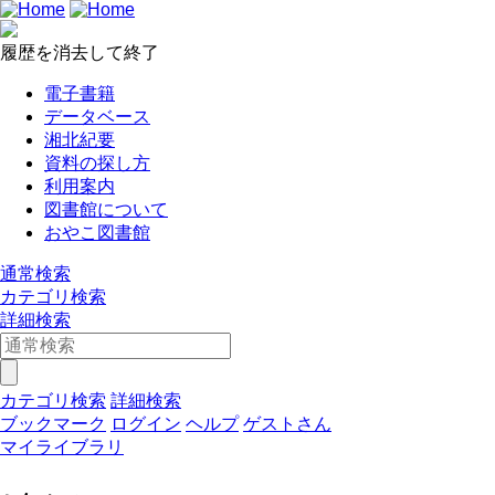
履歴を消去して終了
電子書籍
データベース
湘北紀要
資料の探し方
利用案内
図書館について
おやこ図書館
通常検索
カテゴリ検索
詳細検索
カテゴリ検索
詳細検索
ブックマーク
ログイン
ヘルプ
ゲストさん
マイライブラリ