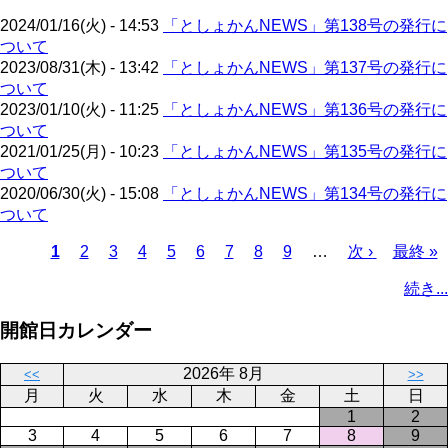
ジ
2024/01/16(火) - 14:53
「としょかんNEWS」第138号の発行に
ついて
2023/08/31(木) - 13:42
「としょかんNEWS」第137号の発行に
ついて
2023/01/10(火) - 11:25
「としょかんNEWS」第136号の発行に
ついて
2021/01/25(月) - 10:23
「としょかんNEWS」第135号の発行に
ついて
2020/06/30(火) - 15:08
「としょかんNEWS」第134号の発行に
ついて
カ
1
ペ
2
ペ
3
ペ
4
ペ
5
ペ
6
ペ
7
ペ
8
ペ
9
…
次
次 ›
最
最終 »
レ
ー
ー
ー
ー
ー
ー
ー
ー
ペ
終
ペ
続き...
ン
ジ
ジ
ジ
ジ
ジ
ジ
ジ
ジ
ー
ペ
ー
ト
ジ
ー
ジ
開館日カレンダー
ペ
ジ
送
ー
り
2026年 8月
<<
>>
ジ
月
火
水
木
金
土
日
1
2
3
4
5
6
7
8
9