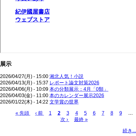
展示
2026/04/27(月) - 15:00
湘北人気！小説
2026/04/13(月) - 15:37
レポート論文対策2026
2026/04/06(月) - 10:09
本の分類展示：4月「0類」
2026/04/03(金) - 11:00
本のカレンダー展示2026
2026/01/22(木) - 14:22
文学賞の世界
先
« 先頭
前
‹ 前
ペ
1
カ
2
ペ
3
ペ
4
ペ
5
ペ
6
ペ
7
ペ
8
ペ
9
…
頭
ペ
ー
レ
次
次 ›
ー
最
最終 »
ー
ー
ー
ー
ー
ー
ペ
ペ
ー
ジ
ン
ペ
ジ
終
ジ
ジ
ジ
ジ
ジ
ジ
ー
続き...
ー
ジ
ト
ー
ペ
ジ