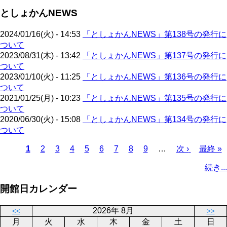
ジ
ペ
ジ
ー
送
としょかんNEWS
ー
ジ
り
ジ
2024/01/16(火) - 14:53
「としょかんNEWS」第138号の発行に
ついて
2023/08/31(木) - 13:42
「としょかんNEWS」第137号の発行に
ついて
2023/01/10(火) - 11:25
「としょかんNEWS」第136号の発行に
ついて
2021/01/25(月) - 10:23
「としょかんNEWS」第135号の発行に
ついて
2020/06/30(火) - 15:08
「としょかんNEWS」第134号の発行に
ついて
カ
1
ペ
2
ペ
3
ペ
4
ペ
5
ペ
6
ペ
7
ペ
8
ペ
9
…
次
次 ›
最
最終 »
レ
ー
ー
ー
ー
ー
ー
ー
ー
ペ
終
ペ
続き...
ン
ジ
ジ
ジ
ジ
ジ
ジ
ジ
ジ
ー
ペ
ー
ト
ジ
ー
ジ
開館日カレンダー
ペ
ジ
送
ー
り
2026年 8月
<<
>>
ジ
月
火
水
木
金
土
日