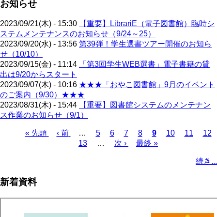
お知らせ
2023/09/21(木) - 15:30
【重要】LibrariE（電子図書館）臨時シ
ステムメンテナンスのお知らせ（9/24～25）
2023/09/20(水) - 13:56
第39弾！学生選書ツアー開催のお知ら
せ（10/10）
2023/09/15(金) - 11:14
「第3回学生WEB選書」電子書籍の貸
出は9/20からスタート
2023/09/07(木) - 10:16
★★★「おやこ図書館」9月のイベント
のご案内（9/30）★★★
2023/08/31(木) - 15:44
【重要】図書館システムのメンテナン
ス作業のお知らせ（9/1）
先
« 先頭
前
‹ 前
…
ペ
5
ペ
6
ペ
7
ペ
8
カ
9
ペ
10
ペ
11
ペ
12
頭
ペ
ペ
13
ー
…
ー
次
次 ›
ー
最
最終 »
ー
レ
ー
ー
ー
ペ
ペ
ー
ー
ジ
ジ
ペ
ジ
終
ジ
ン
ジ
ジ
ジ
ー
続き...
ー
ジ
ジ
ー
ペ
ト
ジ
ジ
ジ
ー
ペ
送
新着資料
ジ
ー
り
ジ