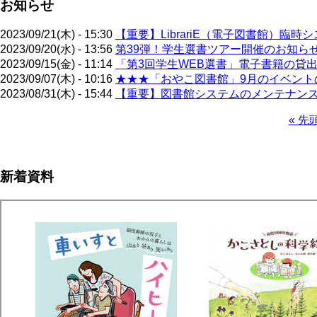
お知らせ
2023/09/21(木) - 15:30
【重要】LibrariE（電子図書館）臨時
2023/09/20(水) - 13:56
第39弾！学生選書ツアー開催のお知らせ（
2023/09/15(金) - 11:14
「第3回学生WEB選書」電子書籍の貸出
2023/09/07(木) - 10:16
★★★「おやこ図書館」9月のイベントの
2023/08/31(木) - 15:44
【重要】図書館システムのメンテナンス
先
« 先
頭
ペ
ペ
ー
ー
ジ
新着資料
ジ
送
り