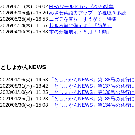
2026/06/11(木) - 09:02
FIFAワールドカップ2026特集
2026/06/05(金) - 15:20
めざせ英語力アップ：多視聴＆多読
2026/05/25(月) - 16:53
ニガテを克服「すうがく」特集
2026/05/14(木) - 11:57
起きる前に備えよう「防災」
2026/04/30(木) - 15:38
本の分類展示：５月「１類」
ペ
ー
ジ
としょかんNEWS
送
り
2024/01/16(火) - 14:53
「としょかんNEWS」第138号の発行
2023/08/31(木) - 13:42
「としょかんNEWS」第137号の発行
2023/01/10(火) - 11:25
「としょかんNEWS」第136号の発行
2021/01/25(月) - 10:23
「としょかんNEWS」第135号の発行
2020/06/30(火) - 15:08
「としょかんNEWS」第134号の発行
ペ
ー