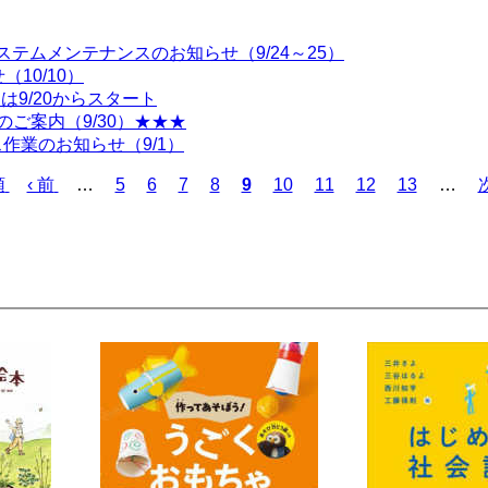
システムメンテナンスのお知らせ（9/24～25）
10/10）
は9/20からスタート
ご案内（9/30）★★★
作業のお知らせ（9/1）
頭
前
‹ 前
…
ペ
5
ペ
6
ペ
7
ペ
8
カ
9
ペ
10
ペ
11
ペ
12
ペ
13
…
次
ペ
ー
ー
ー
ー
レ
ー
ー
ー
ー
ー
ジ
ジ
ジ
ジ
ン
ジ
ジ
ジ
ジ
ジ
ト
ペ
ー
ジ