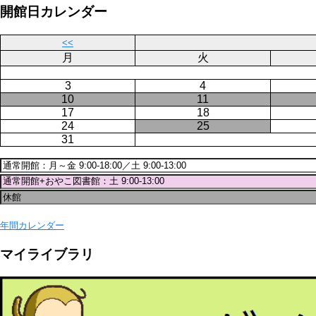
ジ
開館日カレンダー
送
り
<<
月
火
3
4
10
11
17
18
24
25
31
年間カレンダー
マイライブラリ