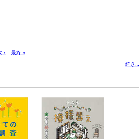
次
 ›
最
最終 »
ペ
終
続き...
ー
ペ
ジ
ー
ジ