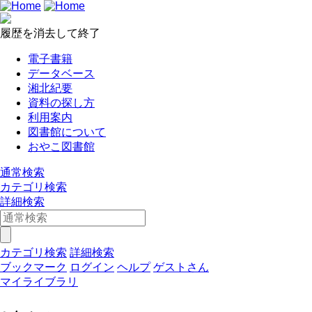
履歴を消去して終了
電子書籍
データベース
湘北紀要
資料の探し方
利用案内
図書館について
おやこ図書館
通常検索
カテゴリ検索
詳細検索
カテゴリ検索
詳細検索
ブックマーク
ログイン
ヘルプ
ゲストさん
マイライブラリ