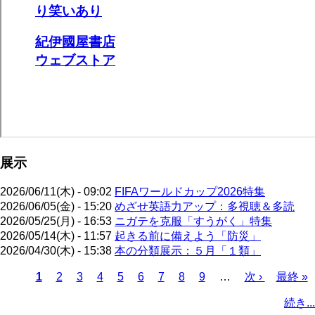
展示
2026/06/11(木) - 09:02
FIFAワールドカップ2026特集
2026/06/05(金) - 15:20
めざせ英語力アップ：多視聴＆多読
2026/05/25(月) - 16:53
ニガテを克服「すうがく」特集
2026/05/14(木) - 11:57
起きる前に備えよう「防災」
2026/04/30(木) - 15:38
本の分類展示：５月「１類」
カ
1
ペ
2
ペ
3
ペ
4
ペ
5
ペ
6
ペ
7
ペ
8
ペ
9
…
次
次 ›
最
最終 »
レ
ー
ー
ー
ー
ー
ー
ー
ー
ペ
終
ペ
続き...
ン
ジ
ジ
ジ
ジ
ジ
ジ
ジ
ジ
ー
ペ
ー