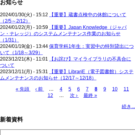
お知らせ
2024/01/30(火) - 15:12
【重要】蔵書点検中の休館について
（2/5～2/12）
2024/01/22(月) - 10:59
【重要】Japan Knowledge（ジャパ
ン・ナレッジ）のシステムメンテナンス作業のお知らせ
（1/31）
2024/01/19(金) - 13:44
保育学科1年生：実習中の特別貸出につ
いて（1/18～3/29）
2023/12/21(木) - 11:01
【お詫び】マイライブラリの不具合に
ついて
2023/12/11(月) - 15:31
【重要】LibrariE（電子図書館）システ
ムメンテナンスのお知らせ（12/17～12/18）
先
« 先頭
前
‹ 前
…
ペ
4
ペ
5
ペ
6
ペ
7
カ
8
ペ
9
ペ
10
ペ
11
頭
ペ
12
…
ー
ー
次
次 ›
ー
最
最終 »
ー
レ
ー
ー
ー
ペ
ペ
ー
ジ
ジ
ペ
ジ
終
ジ
ン
ジ
ジ
ジ
ー
続き...
ー
ジ
ー
ペ
ト
ジ
ジ
ジ
ー
ペ
送
新着資料
ジ
ー
り
ジ