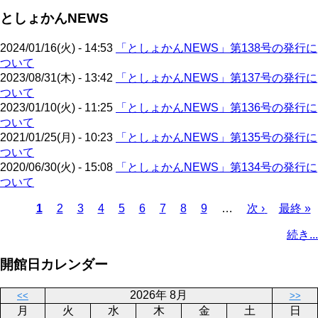
ト
ジ
ー
ジ
としょかんNEWS
ペ
ジ
送
ー
り
2024/01/16(火) - 14:53
「としょかんNEWS」第138号の発行に
ジ
ついて
2023/08/31(木) - 13:42
「としょかんNEWS」第137号の発行に
ついて
2023/01/10(火) - 11:25
「としょかんNEWS」第136号の発行に
ついて
2021/01/25(月) - 10:23
「としょかんNEWS」第135号の発行に
ついて
2020/06/30(火) - 15:08
「としょかんNEWS」第134号の発行に
ついて
カ
1
ペ
2
ペ
3
ペ
4
ペ
5
ペ
6
ペ
7
ペ
8
ペ
9
…
次
次 ›
最
最終 »
レ
ー
ー
ー
ー
ー
ー
ー
ー
ペ
終
ペ
続き...
ン
ジ
ジ
ジ
ジ
ジ
ジ
ジ
ジ
ー
ペ
ー
ト
ジ
ー
ジ
開館日カレンダー
ペ
ジ
送
ー
り
2026年 8月
<<
>>
ジ
月
火
水
木
金
土
日