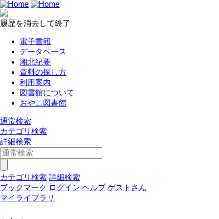
履歴を消去して終了
電子書籍
データベース
湘北紀要
資料の探し方
利用案内
図書館について
おやこ図書館
通常検索
カテゴリ検索
詳細検索
カテゴリ検索
詳細検索
ブックマーク
ログイン
ヘルプ
ゲストさん
マイライブラリ