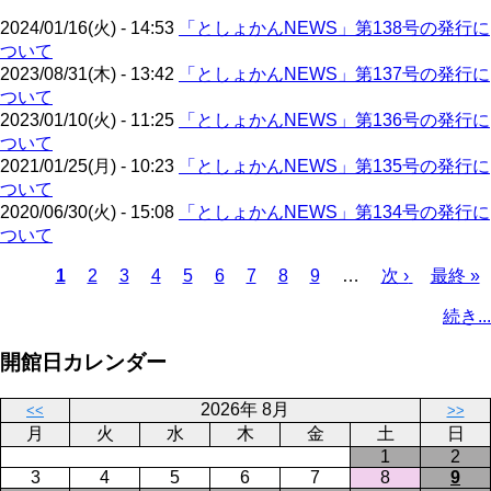
ー
り
2024/01/16(火) - 14:53
「としょかんNEWS」第138号の発行に
ジ
ついて
2023/08/31(木) - 13:42
「としょかんNEWS」第137号の発行に
ついて
2023/01/10(火) - 11:25
「としょかんNEWS」第136号の発行に
ついて
2021/01/25(月) - 10:23
「としょかんNEWS」第135号の発行に
ついて
2020/06/30(火) - 15:08
「としょかんNEWS」第134号の発行に
ついて
カ
1
ペ
2
ペ
3
ペ
4
ペ
5
ペ
6
ペ
7
ペ
8
ペ
9
…
次
次 ›
最
最終 »
レ
ー
ー
ー
ー
ー
ー
ー
ー
ペ
終
ペ
続き...
ン
ジ
ジ
ジ
ジ
ジ
ジ
ジ
ジ
ー
ペ
ー
ト
ジ
ー
ジ
開館日カレンダー
ペ
ジ
送
ー
り
2026年 8月
<<
>>
ジ
月
火
水
木
金
土
日
1
2
3
4
5
6
7
8
9