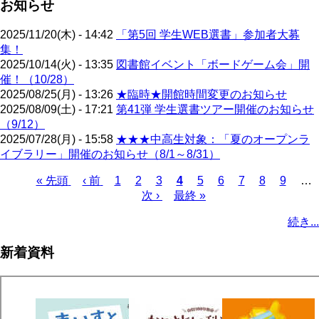
お知らせ
2025/11/20(木) - 14:42
「第5回 学生WEB選書」参加者大募
集！
2025/10/14(火) - 13:35
図書館イベント「ボードゲーム会」開
催！（10/28）
2025/08/25(月) - 13:26
★臨時★開館時間変更のお知らせ
2025/08/09(土) - 17:21
第41弾 学生選書ツアー開催のお知らせ
（9/12）
2025/07/28(月) - 15:58
★★★中高生対象：「夏のオープンラ
イブラリー」開催のお知らせ（8/1～8/31）
先
« 先頭
前
‹ 前
ペ
1
ペ
2
ペ
3
カ
4
ペ
5
ペ
6
ペ
7
ペ
8
ペ
9
…
頭
ペ
ー
ー
次
次 ›
ー
最
最終 »
レ
ー
ー
ー
ー
ー
ペ
ペ
ー
ジ
ジ
ペ
ジ
終
ン
ジ
ジ
ジ
ジ
ジ
ー
続き...
ー
ジ
ー
ペ
ト
ジ
ジ
ジ
ー
ペ
送
新着資料
ジ
ー
り
ジ