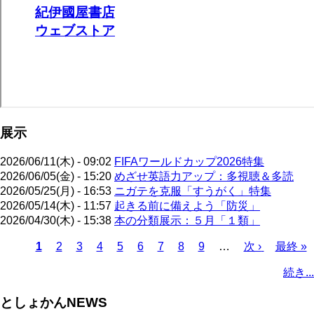
展示
2026/06/11(木) - 09:02
FIFAワールドカップ2026特集
2026/06/05(金) - 15:20
めざせ英語力アップ：多視聴＆多読
2026/05/25(月) - 16:53
ニガテを克服「すうがく」特集
2026/05/14(木) - 11:57
起きる前に備えよう「防災」
2026/04/30(木) - 15:38
本の分類展示：５月「１類」
カ
1
ペ
2
ペ
3
ペ
4
ペ
5
ペ
6
ペ
7
ペ
8
ペ
9
…
次
次 ›
最
最終 »
レ
ー
ー
ー
ー
ー
ー
ー
ー
ペ
終
ペ
続き...
ン
ジ
ジ
ジ
ジ
ジ
ジ
ジ
ジ
ー
ペ
ー
ト
ジ
ー
ジ
としょかんNEWS
ペ
ジ
送