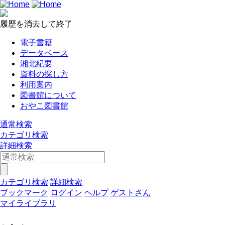
履歴を消去して終了
電子書籍
データベース
湘北紀要
資料の探し方
利用案内
図書館について
おやこ図書館
通常検索
カテゴリ検索
詳細検索
カテゴリ検索
詳細検索
ブックマーク
ログイン
ヘルプ
ゲストさん
マイライブラリ