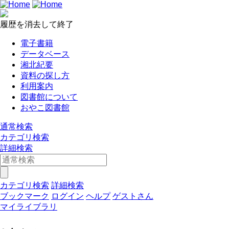
履歴を消去して終了
電子書籍
データベース
湘北紀要
資料の探し方
利用案内
図書館について
おやこ図書館
通常検索
カテゴリ検索
詳細検索
カテゴリ検索
詳細検索
ブックマーク
ログイン
ヘルプ
ゲストさん
マイライブラリ