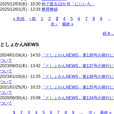
2025/12/03(水) - 10:30
色で巡る12か月「にじいろ」
2025/12/01(月) - 12:33
整理整頓
先
« 先頭
前
‹ 前
ペ
1
ペ
2
カ
3
ペ
4
ペ
5
ペ
6
ペ
7
ペ
8
ペ
9
…
頭
ペ
ー
ー
次
次 ›
レ
最
最終 »
ー
ー
ー
ー
ー
ー
ペ
ペ
ー
ジ
ジ
ペ
ン
終
ジ
ジ
ジ
ジ
ジ
ジ
ー
続き...
ー
ジ
ー
ト
ペ
ジ
ジ
ジ
ペ
ー
送
としょかんNEWS
ー
ジ
り
ジ
2024/01/16(火) - 14:53
「としょかんNEWS」第138号の発行に
ついて
2023/08/31(木) - 13:42
「としょかんNEWS」第137号の発行に
ついて
2023/01/10(火) - 11:25
「としょかんNEWS」第136号の発行に
ついて
2021/01/25(月) - 10:23
「としょかんNEWS」第135号の発行に
ついて
2020/06/30(火) - 15:08
「としょかんNEWS」第134号の発行に
ついて
カ
1
ペ
2
ペ
3
ペ
4
ペ
5
ペ
6
ペ
7
ペ
8
ペ
9
…
次
次 ›
最
最終 »