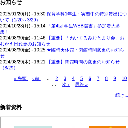
お知らせ
2025/01/20(月) - 15:30
保育学科1年生：実習中の特別貸出につ
いて（1/20～3/29）
2024/10/28(月) - 15:14
「第4回 学生WEB選書」参加者大募
集！
2024/08/30(金) - 11:46
【重要】「ぬいぐるみおとまり会」お
むかえ日変更のお知らせ
2024/08/30(金) - 10:25
★臨時★休館・閉館時間変更のお知ら
せ
2024/08/29(木) - 16:21
【重要】閉館時間の変更のお知らせ
（8/29）
先
« 先頭
前
‹ 前
…
ペ
2
ペ
3
ペ
4
ペ
5
カ
6
ペ
7
ペ
8
ペ
9
ペ
10
頭
ペ
…
ー
次
次 ›
ー
ー
最
最終 »
ー
レ
ー
ー
ー
ー
ペ
ペ
ー
ジ
ペ
ジ
ジ
終
ジ
ン
ジ
ジ
ジ
ジ
ー
続き...
ー
ジ
ー
ペ
ト
ジ
ジ
ジ
ー
ペ
送
新着資料
ジ
ー
り
ジ