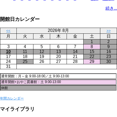
レ
ー
ー
ー
ー
ー
ー
ー
ー
ペ
終
ペ
続き...
ン
ジ
ジ
ジ
ジ
ジ
ジ
ジ
ジ
ー
ペ
ー
ト
ジ
ー
ジ
開館日カレンダー
ペ
ジ
送
ー
り
2026年 8月
<<
>>
ジ
月
火
水
木
金
土
日
1
2
3
4
5
6
7
8
9
10
11
12
13
14
15
16
17
18
19
20
21
22
23
24
25
26
27
28
29
30
31
年間カレンダー
マイライブラリ