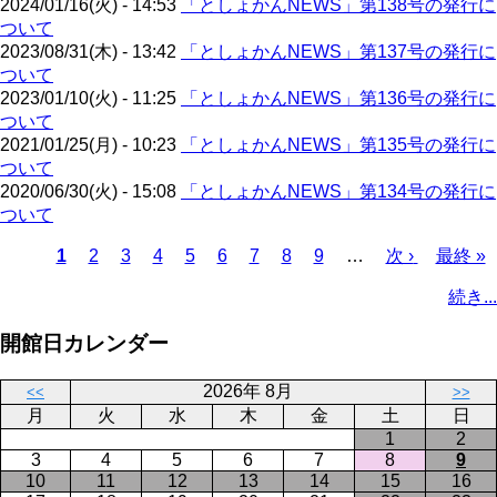
2024/01/16(火) - 14:53
「としょかんNEWS」第138号の発行に
ジ
ついて
2023/08/31(木) - 13:42
「としょかんNEWS」第137号の発行に
ついて
2023/01/10(火) - 11:25
「としょかんNEWS」第136号の発行に
ついて
2021/01/25(月) - 10:23
「としょかんNEWS」第135号の発行に
ついて
2020/06/30(火) - 15:08
「としょかんNEWS」第134号の発行に
ついて
カ
1
ペ
2
ペ
3
ペ
4
ペ
5
ペ
6
ペ
7
ペ
8
ペ
9
…
次
次 ›
最
最終 »
レ
ー
ー
ー
ー
ー
ー
ー
ー
ペ
終
ペ
続き...
ン
ジ
ジ
ジ
ジ
ジ
ジ
ジ
ジ
ー
ペ
ー
ト
ジ
ー
ジ
開館日カレンダー
ペ
ジ
送
ー
り
2026年 8月
<<
>>
ジ
月
火
水
木
金
土
日
1
2
3
4
5
6
7
8
9
10
11
12
13
14
15
16