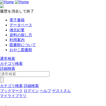
履歴を消去して終了
電子書籍
データベース
湘北紀要
資料の探し方
利用案内
図書館について
おやこ図書館
通常検索
カテゴリ検索
詳細検索
カテゴリ検索
詳細検索
ブックマーク
ログイン
ヘルプ
ゲストさん
マイライブラリ