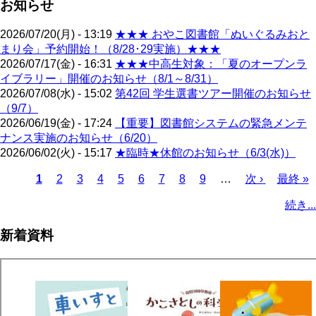
お知らせ
2026/07/20(月) - 13:19
★★★ おやこ図書館「ぬいぐるみおと
まり会」予約開始！（8/28･29実施）★★★
2026/07/17(金) - 16:31
★★★中高生対象：「夏のオープンラ
イブラリー」開催のお知らせ（8/1～8/31）
2026/07/08(水) - 15:02
第42回 学生選書ツアー開催のお知らせ
（9/7）
2026/06/19(金) - 17:24
【重要】図書館システムの緊急メンテ
ナンス実施のお知らせ（6/20）
2026/06/02(火) - 15:17
★臨時★休館のお知らせ（6/3(水)）
カ
1
ペ
2
ペ
3
ペ
4
ペ
5
ペ
6
ペ
7
ペ
8
ペ
9
…
次
次 ›
最
最終 »
レ
ー
ー
ー
ー
ー
ー
ー
ー
ペ
終
ペ
続き...
ン
ジ
ジ
ジ
ジ
ジ
ジ
ジ
ジ
ー
ペ
ー
ト
ジ
ー
ジ
新着資料
ペ
ジ
送
ー
り
ジ