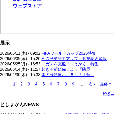
展示
2026/06/11(木) - 09:02
FIFAワールドカップ2026特集
2026/06/05(金) - 15:20
めざせ英語力アップ：多視聴＆多読
2026/05/25(月) - 16:53
ニガテを克服「すうがく」特集
2026/05/14(木) - 11:57
起きる前に備えよう「防災」
2026/04/30(木) - 15:38
本の分類展示：５月「１類」
カ
1
ペ
2
ペ
3
ペ
4
ペ
5
ペ
6
ペ
7
ペ
8
ペ
9
…
次
次 ›
最
最終 »
レ
ー
ー
ー
ー
ー
ー
ー
ー
ペ
終
ペ
続き...
ン
ジ
ジ
ジ
ジ
ジ
ジ
ジ
ジ
ー
ペ
ー
ト
ジ
ー
ジ
としょかんNEWS
ペ
ジ
送
ー
り