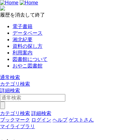
履歴を消去して終了
電子書籍
データベース
湘北紀要
資料の探し方
利用案内
図書館について
おやこ図書館
通常検索
カテゴリ検索
詳細検索
カテゴリ検索
詳細検索
ブックマーク
ログイン
ヘルプ
ゲストさん
マイライブラリ