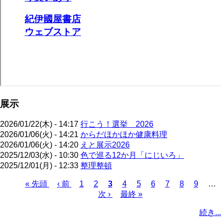
展示
2026/01/22(木) - 14:17
行こう！選挙 2026
2026/01/06(火) - 14:21
からだほかほか健康料理
2026/01/06(火) - 14:20
えと展示2026
2025/12/03(水) - 10:30
色で巡る12か月「にじいろ」
2025/12/01(月) - 12:33
整理整頓
先
« 先頭
前
‹ 前
ペ
1
ペ
2
カ
3
ペ
4
ペ
5
ペ
6
ペ
7
ペ
8
ペ
9
…
頭
ペ
ー
ー
次
次 ›
レ
最
最終 »
ー
ー
ー
ー
ー
ー
ペ
ペ
ー
ジ
ジ
ペ
ン
終
ジ
ジ
ジ
ジ
ジ
ジ
ー
続き...
ー
ジ
ー
ト
ペ
ジ