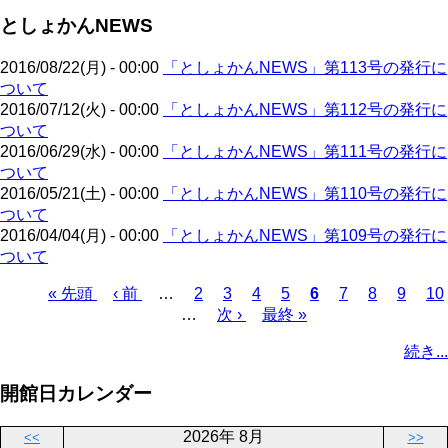
ジ
ジ
ペ
ー
送
としょかんNEWS
ー
ジ
り
ジ
2016/08/22(月) - 00:00
「としょかんNEWS」第113号の発行に
ついて
2016/07/12(火) - 00:00
「としょかんNEWS」第112号の発行に
ついて
2016/06/29(水) - 00:00
「としょかんNEWS」第111号の発行に
ついて
2016/05/21(土) - 00:00
「としょかんNEWS」第110号の発行に
ついて
2016/04/04(月) - 00:00
「としょかんNEWS」第109号の発行に
ついて
先
« 先頭
前
‹ 前
…
ペ
2
ペ
3
ペ
4
ペ
5
カ
6
ペ
7
ペ
8
ペ
9
ペ
10
頭
ペ
…
ー
次
次 ›
ー
ー
最
最終 »
ー
レ
ー
ー
ー
ー
ペ
ペ
ー
ジ
ペ
ジ
ジ
終
ジ
ン
ジ
ジ
ジ
ジ
ー
続き...
ー
ジ
ー
ペ
ト
ジ
ジ
ジ
ー
ペ
送
開館日カレンダー
ジ
ー
り
ジ
2026年 8月
<<
>>