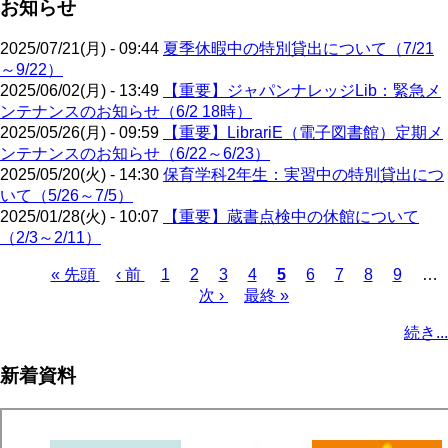
お知らせ
2025/07/21(月) - 09:44
夏季休暇中の特別貸出について（7/21
～9/22）
2025/06/02(月) - 13:49
【重要】ジャパンナレッジLib：緊急メ
ンテナンスのお知らせ（6/2 18時）
2025/05/26(月) - 09:59
【重要】LibrariE（電子図書館）定期メ
ンテナンスのお知らせ（6/22～6/23）
2025/05/20(火) - 14:30
保育学科2年生：実習中の特別貸出につ
いて（5/26～7/5）
2025/01/28(火) - 10:07
【重要】蔵書点検中の休館について
（2/3～2/11）
先
« 先頭
前
‹ 前
ペ
1
ペ
2
ペ
3
ペ
4
カ
5
ペ
6
ペ
7
ペ
8
ペ
9
…
頭
ペ
ー
ー
次
次 ›
ー
最
最終 »
ー
レ
ー
ー
ー
ー
ペ
ペ
ー
ジ
ジ
ペ
ジ
終
ジ
ン
ジ
ジ
ジ
ジ
ー
続き...
ー
ジ
ー
ペ
ト
ジ
ジ
ジ
ー
ペ
送
新着資料
ジ
ー
り
ジ