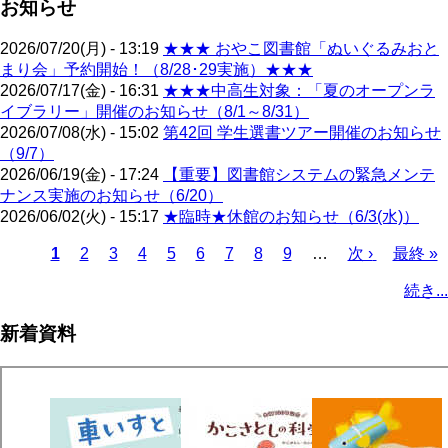
お知らせ
2026/07/20(月) - 13:19
★★★ おやこ図書館「ぬいぐるみおと
まり会」予約開始！（8/28･29実施）★★★
2026/07/17(金) - 16:31
★★★中高生対象：「夏のオープンラ
イブラリー」開催のお知らせ（8/1～8/31）
2026/07/08(水) - 15:02
第42回 学生選書ツアー開催のお知らせ
（9/7）
2026/06/19(金) - 17:24
【重要】図書館システムの緊急メンテ
ナンス実施のお知らせ（6/20）
2026/06/02(火) - 15:17
★臨時★休館のお知らせ（6/3(水)）
カ
1
ペ
2
ペ
3
ペ
4
ペ
5
ペ
6
ペ
7
ペ
8
ペ
9
…
次
次 ›
最
最終 »
レ
ー
ー
ー
ー
ー
ー
ー
ー
ペ
終
ペ
続き...
ン
ジ
ジ
ジ
ジ
ジ
ジ
ジ
ジ
ー
ペ
ー
ト
ジ
ー
ジ
新着資料
ペ
ジ
送
ー
り
ジ