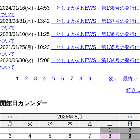
ジ
2024/01/16(火) - 14:53
「としょかんNEWS」第138号の発行に
ついて
2023/08/31(木) - 13:42
「としょかんNEWS」第137号の発行に
ついて
2023/01/10(火) - 11:25
「としょかんNEWS」第136号の発行に
ついて
2021/01/25(月) - 10:23
「としょかんNEWS」第135号の発行に
ついて
2020/06/30(火) - 15:08
「としょかんNEWS」第134号の発行に
ついて
カ
1
ペ
2
ペ
3
ペ
4
ペ
5
ペ
6
ペ
7
ペ
8
ペ
9
…
次
次 ›
最
最終 »
レ
ー
ー
ー
ー
ー
ー
ー
ー
ペ
終
ペ
続き...
ン
ジ
ジ
ジ
ジ
ジ
ジ
ジ
ジ
ー
ペ
ー
ト
ジ
ー
ジ
開館日カレンダー
ペ
ジ
送
ー
り
2026年 8月
<<
>>
ジ
月
火
水
木
金
土
日
1
2
3
4
5
6
7
8
9