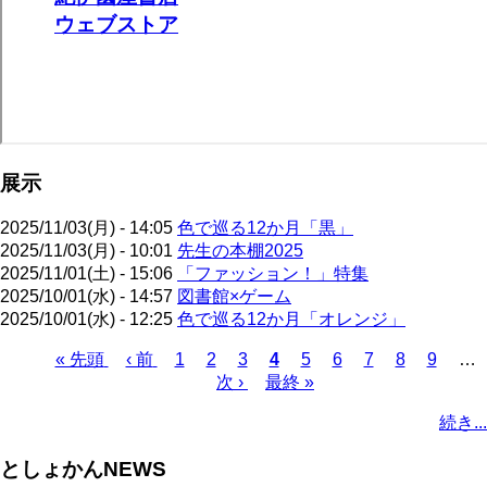
展示
2025/11/03(月) - 14:05
色で巡る12か月「黒」
2025/11/03(月) - 10:01
先生の本棚2025
2025/11/01(土) - 15:06
「ファッション！」特集
2025/10/01(水) - 14:57
図書館×ゲーム
2025/10/01(水) - 12:25
色で巡る12か月「オレンジ」
先
« 先頭
前
‹ 前
ペ
1
ペ
2
ペ
3
カ
4
ペ
5
ペ
6
ペ
7
ペ
8
ペ
9
…
頭
ペ
ー
ー
次
次 ›
ー
最
最終 »
レ
ー
ー
ー
ー
ー
ペ
ペ
ー
ジ
ジ
ペ
ジ
終
ン
ジ
ジ
ジ
ジ
ジ
ー
続き...
ー
ジ
ー
ペ
ト
ジ
ジ
ジ
ー
ペ
送
としょかんNEWS
ジ
ー
り