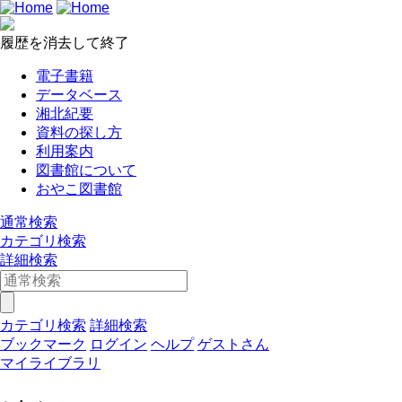
履歴を消去して終了
電子書籍
データベース
湘北紀要
資料の探し方
利用案内
図書館について
おやこ図書館
通常検索
カテゴリ検索
詳細検索
カテゴリ検索
詳細検索
ブックマーク
ログイン
ヘルプ
ゲストさん
マイライブラリ