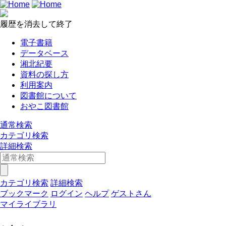
履歴を消去して終了
電子書籍
データベース
湘北紀要
資料の探し方
利用案内
図書館について
おやこ図書館
通常検索
カテゴリ検索
詳細検索
カテゴリ検索
詳細検索
ブックマーク
ログイン
ヘルプ
ゲストさん
マイライブラリ