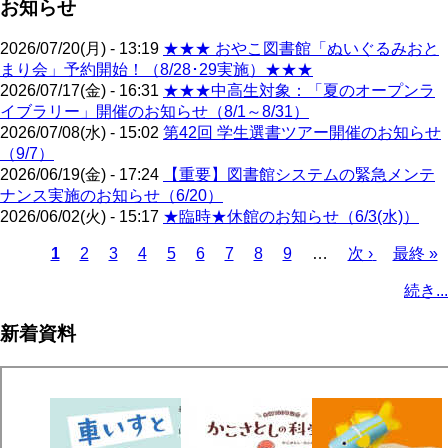
お知らせ
2026/07/20(月) - 13:19
★★★ おやこ図書館「ぬいぐるみおと
まり会」予約開始！（8/28･29実施）★★★
2026/07/17(金) - 16:31
★★★中高生対象：「夏のオープンラ
イブラリー」開催のお知らせ（8/1～8/31）
2026/07/08(水) - 15:02
第42回 学生選書ツアー開催のお知らせ
（9/7）
2026/06/19(金) - 17:24
【重要】図書館システムの緊急メンテ
ナンス実施のお知らせ（6/20）
2026/06/02(火) - 15:17
★臨時★休館のお知らせ（6/3(水)）
カ
1
ペ
2
ペ
3
ペ
4
ペ
5
ペ
6
ペ
7
ペ
8
ペ
9
…
次
次 ›
最
最終 »
レ
ー
ー
ー
ー
ー
ー
ー
ー
ペ
終
ペ
続き...
ン
ジ
ジ
ジ
ジ
ジ
ジ
ジ
ジ
ー
ペ
ー
ト
ジ
ー
ジ
新着資料
ペ
ジ
送
ー
り
ジ