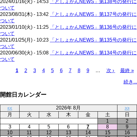
2024/01/16(火) - 14:53
「としょかんNEWS」第138号の発行に
ジ
ついて
2023/08/31(木) - 13:42
「としょかんNEWS」第137号の発行に
ついて
2023/01/10(火) - 11:25
「としょかんNEWS」第136号の発行に
ついて
2021/01/25(月) - 10:23
「としょかんNEWS」第135号の発行に
ついて
2020/06/30(火) - 15:08
「としょかんNEWS」第134号の発行に
ついて
カ
1
ペ
2
ペ
3
ペ
4
ペ
5
ペ
6
ペ
7
ペ
8
ペ
9
…
次
次 ›
最
最終 »
レ
ー
ー
ー
ー
ー
ー
ー
ー
ペ
終
ペ
続き...
ン
ジ
ジ
ジ
ジ
ジ
ジ
ジ
ジ
ー
ペ
ー
ト
ジ
ー
ジ
開館日カレンダー
ペ
ジ
送
ー
り
2026年 8月
<<
>>
ジ
月
火
水
木
金
土
日
1
2
3
4
5
6
7
8
9
10
11
12
13
14
15
16