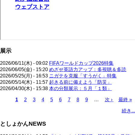
展示
2026/06/11(木) - 09:02
FIFAワールドカップ2026特集
2026/06/05(金) - 15:20
めざせ英語力アップ：多視聴＆多読
2026/05/25(月) - 16:53
ニガテを克服「すうがく」特集
2026/05/14(木) - 11:57
起きる前に備えよう「防災」
2026/04/30(木) - 15:38
本の分類展示：５月「１類」
カ
1
ペ
2
ペ
3
ペ
4
ペ
5
ペ
6
ペ
7
ペ
8
ペ
9
…
次
次 ›
最
最終 »
レ
ー
ー
ー
ー
ー
ー
ー
ー
ペ
終
ペ
続き...
ン
ジ
ジ
ジ
ジ
ジ
ジ
ジ
ジ
ー
ペ
ー
ト
ジ
ー
ジ
としょかんNEWS
ペ
ジ
送
ー
り