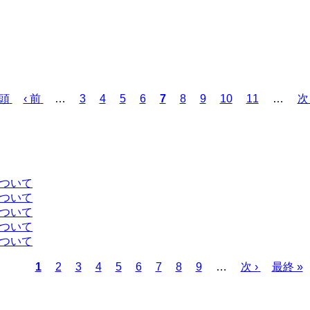
先頭
前
‹ 前
…
ペ
3
ペ
4
ペ
5
ペ
6
カ
7
ペ
8
ペ
9
ペ
10
ペ
11
…
次
次 
ペ
ー
ー
ー
ー
レ
ー
ー
ー
ー
ペ
ー
ジ
ジ
ジ
ジ
ン
ジ
ジ
ジ
ジ
ー
ジ
ト
ジ
ペ
ー
について
ジ
について
について
について
について
カ
1
ペ
2
ペ
3
ペ
4
ペ
5
ペ
6
ペ
7
ペ
8
ペ
9
…
次
次 ›
最
最終 »
レ
ー
ー
ー
ー
ー
ー
ー
ー
ペ
終
ン
ジ
ジ
ジ
ジ
ジ
ジ
ジ
ジ
ー
ペ