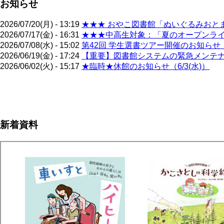
お知らせ
2026/07/20(月) - 13:19
★★★ おやこ図書館「ぬいぐるみおとま
2026/07/17(金) - 16:31
★★★中高生対象：「夏のオープンライブ
2026/07/08(水) - 15:02
第42回 学生選書ツアー開催のお知らせ（
2026/06/19(金) - 17:24
【重要】図書館システムの緊急メンテナン
2026/06/02(火) - 15:17
★臨時★休館のお知らせ（6/3(水)）
ペ
ー
ジ
新着資料
送
り