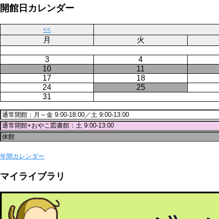
ジ
開館日カレンダー
送
り
<<
月
火
3
4
10
11
17
18
24
25
31
年間カレンダー
マイライブラリ