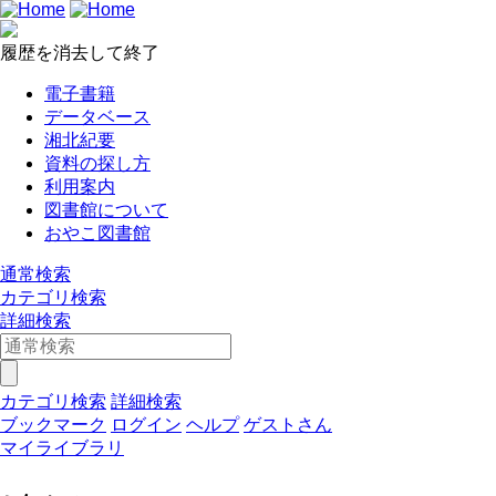
履歴を消去して終了
電子書籍
データベース
湘北紀要
資料の探し方
利用案内
図書館について
おやこ図書館
通常検索
カテゴリ検索
詳細検索
カテゴリ検索
詳細検索
ブックマーク
ログイン
ヘルプ
ゲストさん
マイライブラリ