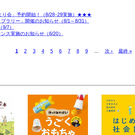
り会」予約開始！（8/28･29実施）★★★
ラリー」開催のお知らせ（8/1～8/31）
9/7）
ス実施のお知らせ（6/20）
カ
1
ペ
2
ペ
3
ペ
4
ペ
5
ペ
6
ペ
7
ペ
8
ペ
9
…
次
次 ›
最
最終 »
レ
ー
ー
ー
ー
ー
ー
ー
ー
ペ
終
ン
ジ
ジ
ジ
ジ
ジ
ジ
ジ
ジ
ー
ペ
ト
ジ
ー
ペ
ジ
ー
ジ