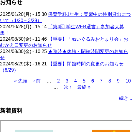
お知らせ
2025/01/20(月) - 15:30
保育学科1年生：実習中の特別貸出につ
いて（1/20～3/29）
2024/10/28(月) - 15:14
「第4回 学生WEB選書」参加者大募
集！
2024/08/30(金) - 11:46
【重要】「ぬいぐるみおとまり会」お
むかえ日変更のお知らせ
2024/08/30(金) - 10:25
★臨時★休館・閉館時間変更のお知ら
せ
2024/08/29(木) - 16:21
【重要】閉館時間の変更のお知らせ
（8/29）
先
« 先頭
前
‹ 前
…
ペ
2
ペ
3
ペ
4
ペ
5
カ
6
ペ
7
ペ
8
ペ
9
ペ
10
頭
ペ
…
ー
次
次 ›
ー
ー
最
最終 »
ー
レ
ー
ー
ー
ー
ペ
ペ
ー
ジ
ペ
ジ
ジ
終
ジ
ン
ジ
ジ
ジ
ジ
ー
続き...
ー
ジ
ー
ペ
ト
ジ
ジ
ジ
ー
ペ
送
新着資料
ジ
ー
り
ジ