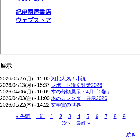
展示
2026/04/27(月) - 15:00
湘北人気！小説
2026/04/13(月) - 15:37
レポート論文対策2026
2026/04/06(月) - 10:09
本の分類展示：4月「0類」
2026/04/03(金) - 11:00
本のカレンダー展示2026
2026/01/22(木) - 14:22
文学賞の世界
先
« 先頭
前
‹ 前
ペ
1
カ
2
ペ
3
ペ
4
ペ
5
ペ
6
ペ
7
ペ
8
ペ
9
…
頭
ペ
ー
レ
次
次 ›
ー
最
最終 »
ー
ー
ー
ー
ー
ー
ペ
ペ
ー
ジ
ン
ペ
ジ
終
ジ
ジ
ジ
ジ
ジ
ジ
ー
続き...
ー
ジ
ト
ー
ペ
ジ