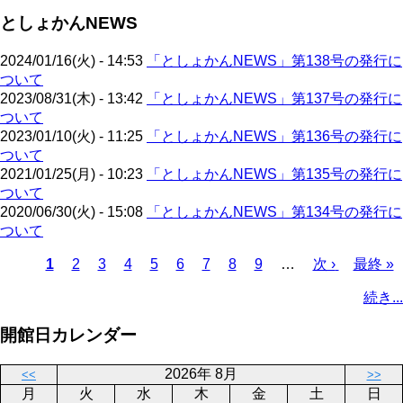
ジ
ペ
ジ
ー
送
としょかんNEWS
ー
ジ
り
ジ
2024/01/16(火) - 14:53
「としょかんNEWS」第138号の発行に
ついて
2023/08/31(木) - 13:42
「としょかんNEWS」第137号の発行に
ついて
2023/01/10(火) - 11:25
「としょかんNEWS」第136号の発行に
ついて
2021/01/25(月) - 10:23
「としょかんNEWS」第135号の発行に
ついて
2020/06/30(火) - 15:08
「としょかんNEWS」第134号の発行に
ついて
カ
1
ペ
2
ペ
3
ペ
4
ペ
5
ペ
6
ペ
7
ペ
8
ペ
9
…
次
次 ›
最
最終 »
レ
ー
ー
ー
ー
ー
ー
ー
ー
ペ
終
ペ
続き...
ン
ジ
ジ
ジ
ジ
ジ
ジ
ジ
ジ
ー
ペ
ー
ト
ジ
ー
ジ
開館日カレンダー
ペ
ジ
送
ー
り
2026年 8月
<<
>>
ジ
月
火
水
木
金
土
日