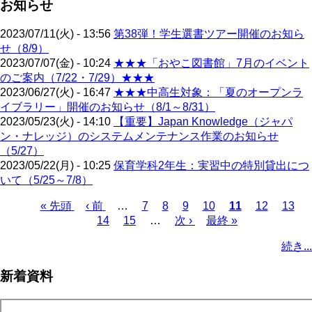
お知らせ
2023/07/11(火) - 13:56
第38弾！学生選書ツアー開催のお知ら
せ（8/9）
2023/07/07(金) - 10:24
★★★「おやこ図書館」7月のイベント
のご案内（7/22・7/29）★★★
2023/06/27(火) - 16:47
★★★中高生対象：「夏のオープンラ
イブラリー」開催のお知らせ（8/1～8/31）
2023/05/23(火) - 14:10
【重要】Japan Knowledge（ジャパ
ン・ナレッジ）のシステムメンテナンス作業のお知らせ
（5/27）
2023/05/22(月) - 10:25
保育学科2年生：実習中の特別貸出につ
いて（5/25～7/8）
先
« 先頭
前
‹ 前
…
ペ
7
ペ
8
ペ
9
ペ
10
カ
11
ペ
12
ペ
13
頭
ペ
14
ペ
15
ー
…
ー
次
次 ›
ー
ー
最
最終 »
レ
ー
ー
ペ
ペ
ー
ー
ジ
ジ
ペ
ジ
ジ
終
ン
ジ
ジ
ー
続き...
ー
ジ
ジ
ー
ペ
ト
ジ
ジ
ジ
ー
ペ
送
新着資料
ジ
ー
り
ジ