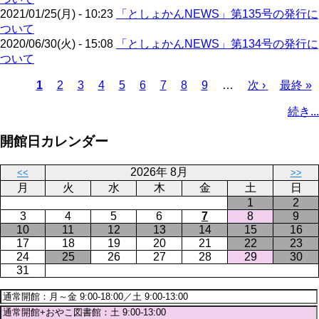
2021/01/25(月) - 10:23
「としょかんNEWS」第135号の発行に
ついて
2020/06/30(火) - 15:08
「としょかんNEWS」第134号の発行に
ついて
カ
1
ペ
2
ペ
3
ペ
4
ペ
5
ペ
6
ペ
7
ペ
8
ペ
9
…
次
次 ›
最
最終 »
レ
ー
ー
ー
ー
ー
ー
ー
ー
ペ
終
ペ
続き...
ン
ジ
ジ
ジ
ジ
ジ
ジ
ジ
ジ
ー
ペ
ー
ト
ジ
ー
ジ
開館日カレンダー
ペ
ジ
送
ー
り
2026年 8月
<<
>>
ジ
月
火
水
木
金
土
日
1
2
3
4
5
6
7
8
9
10
11
12
13
14
15
16
17
18
19
20
21
22
23
24
25
26
27
28
29
30
31