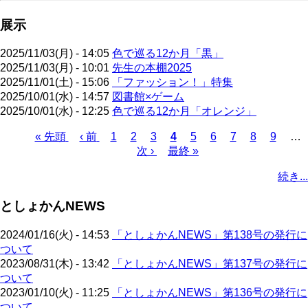
展示
2025/11/03(月) - 14:05
色で巡る12か月「黒」
2025/11/03(月) - 10:01
先生の本棚2025
2025/11/01(土) - 15:06
「ファッション！」特集
2025/10/01(水) - 14:57
図書館×ゲーム
2025/10/01(水) - 12:25
色で巡る12か月「オレンジ」
先
« 先頭
前
‹ 前
ペ
1
ペ
2
ペ
3
カ
4
ペ
5
ペ
6
ペ
7
ペ
8
ペ
9
…
頭
ペ
ー
ー
次
次 ›
ー
最
最終 »
レ
ー
ー
ー
ー
ー
ペ
ペ
ー
ジ
ジ
ペ
ジ
終
ン
ジ
ジ
ジ
ジ
ジ
ー
続き...
ー
ジ
ー
ペ
ト
ジ
ジ
ジ
ー
ペ
送
としょかんNEWS
ジ
ー
り
ジ
2024/01/16(火) - 14:53
「としょかんNEWS」第138号の発行に
ついて
2023/08/31(木) - 13:42
「としょかんNEWS」第137号の発行に
ついて
2023/01/10(火) - 11:25
「としょかんNEWS」第136号の発行に
ついて