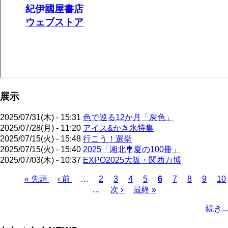
展示
2025/07/31(木) - 15:31
色で巡る12か月「灰色」
2025/07/28(月) - 11:20
アイス&かき氷特集
2025/07/15(火) - 15:48
行こう！選挙
2025/07/15(火) - 15:40
2025「湘北🎐夏の100冊」
2025/07/03(木) - 10:37
EXPO2025大阪・関西万博
先
« 先頭
前
‹ 前
…
ペ
2
ペ
3
ペ
4
ペ
5
カ
6
ペ
7
ペ
8
ペ
9
ペ
10
頭
ペ
…
ー
次
次 ›
ー
ー
最
最終 »
ー
レ
ー
ー
ー
ー
ペ
ペ
ー
ジ
ペ
ジ
ジ
終
ジ
ン
ジ
ジ
ジ
ジ
ー
続き...
ー
ジ
ー
ペ
ト
ジ
ジ
ジ
ー
ペ
送