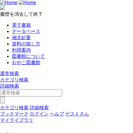
履歴を消去して終了
電子書籍
データベース
湘北紀要
資料の探し方
利用案内
図書館について
おやこ図書館
通常検索
カテゴリ検索
詳細検索
カテゴリ検索
詳細検索
ブックマーク
ログイン
ヘルプ
ゲストさん
マイライブラリ