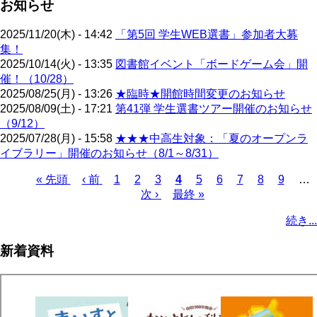
お知らせ
2025/11/20(木) - 14:42
「第5回 学生WEB選書」参加者大募
集！
2025/10/14(火) - 13:35
図書館イベント「ボードゲーム会」開
催！（10/28）
2025/08/25(月) - 13:26
★臨時★開館時間変更のお知らせ
2025/08/09(土) - 17:21
第41弾 学生選書ツアー開催のお知らせ
（9/12）
2025/07/28(月) - 15:58
★★★中高生対象：「夏のオープンラ
イブラリー」開催のお知らせ（8/1～8/31）
先
« 先頭
前
‹ 前
ペ
1
ペ
2
ペ
3
カ
4
ペ
5
ペ
6
ペ
7
ペ
8
ペ
9
…
頭
ペ
ー
ー
次
次 ›
ー
最
最終 »
レ
ー
ー
ー
ー
ー
ペ
ペ
ー
ジ
ジ
ペ
ジ
終
ン
ジ
ジ
ジ
ジ
ジ
ー
続き...
ー
ジ
ー
ペ
ト
ジ
ジ
ジ
ー
ペ
送
新着資料
ジ
ー
り
ジ