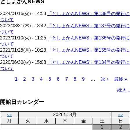
としょかんNEWS
ジ
ー
り
ジ
2024/01/16(火) - 14:53
「としょかんNEWS」第138号の発行に
ついて
2023/08/31(木) - 13:42
「としょかんNEWS」第137号の発行に
ついて
2023/01/10(火) - 11:25
「としょかんNEWS」第136号の発行に
ついて
2021/01/25(月) - 10:23
「としょかんNEWS」第135号の発行に
ついて
2020/06/30(火) - 15:08
「としょかんNEWS」第134号の発行に
ついて
カ
1
ペ
2
ペ
3
ペ
4
ペ
5
ペ
6
ペ
7
ペ
8
ペ
9
…
次
次 ›
最
最終 »
レ
ー
ー
ー
ー
ー
ー
ー
ー
ペ
終
ペ
続き...
ン
ジ
ジ
ジ
ジ
ジ
ジ
ジ
ジ
ー
ペ
ー
ト
ジ
ー
ジ
開館日カレンダー
ペ
ジ
送
ー
り
2026年 8月
<<
>>
ジ
月
火
水
木
金
土
日
1
2