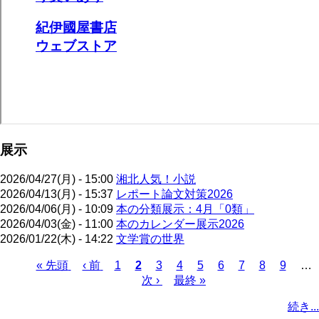
展示
2026/04/27(月) - 15:00
湘北人気！小説
2026/04/13(月) - 15:37
レポート論文対策2026
2026/04/06(月) - 10:09
本の分類展示：4月「0類」
2026/04/03(金) - 11:00
本のカレンダー展示2026
2026/01/22(木) - 14:22
文学賞の世界
先
« 先頭
前
‹ 前
ペ
1
カ
2
ペ
3
ペ
4
ペ
5
ペ
6
ペ
7
ペ
8
ペ
9
…
頭
ペ
ー
レ
次
次 ›
ー
最
最終 »
ー
ー
ー
ー
ー
ー
ペ
ペ
ー
ジ
ン
ペ
ジ
終
ジ
ジ
ジ
ジ
ジ
ジ
ー
続き...
ー
ジ
ト
ー
ペ
ジ