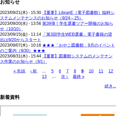
お知らせ
2023/09/21(木) - 15:30
【重要】LibrariE（電子図書館）臨時シ
ステムメンテナンスのお知らせ（9/24～25）
2023/09/20(水) - 13:56
第39弾！学生選書ツアー開催のお知ら
せ（10/10）
2023/09/15(金) - 11:14
「第3回学生WEB選書」電子書籍の貸
出は9/20からスタート
2023/09/07(木) - 10:16
★★★「おやこ図書館」9月のイベント
のご案内（9/30）★★★
2023/08/31(木) - 15:44
【重要】図書館システムのメンテナン
ス作業のお知らせ（9/1）
先
« 先頭
前
‹ 前
…
ペ
5
ペ
6
ペ
7
ペ
8
カ
9
ペ
10
ペ
11
ペ
12
頭
ペ
ペ
13
ー
…
ー
次
次 ›
ー
最
最終 »
ー
レ
ー
ー
ー
ペ
ペ
ー
ー
ジ
ジ
ペ
ジ
終
ジ
ン
ジ
ジ
ジ
ー
続き...
ー
ジ
ジ
ー
ペ
ト
ジ
ジ
ジ
ー
ペ
送
新着資料
ジ
ー
り
ジ