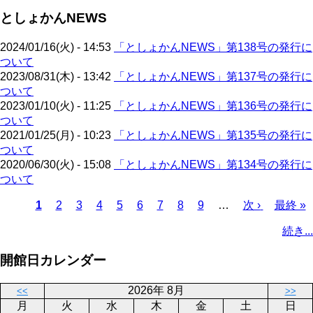
ジ
ペ
ジ
ー
送
としょかんNEWS
ー
ジ
り
ジ
2024/01/16(火) - 14:53
「としょかんNEWS」第138号の発行に
ついて
2023/08/31(木) - 13:42
「としょかんNEWS」第137号の発行に
ついて
2023/01/10(火) - 11:25
「としょかんNEWS」第136号の発行に
ついて
2021/01/25(月) - 10:23
「としょかんNEWS」第135号の発行に
ついて
2020/06/30(火) - 15:08
「としょかんNEWS」第134号の発行に
ついて
カ
1
ペ
2
ペ
3
ペ
4
ペ
5
ペ
6
ペ
7
ペ
8
ペ
9
…
次
次 ›
最
最終 »
レ
ー
ー
ー
ー
ー
ー
ー
ー
ペ
終
ペ
続き...
ン
ジ
ジ
ジ
ジ
ジ
ジ
ジ
ジ
ー
ペ
ー
ト
ジ
ー
ジ
開館日カレンダー
ペ
ジ
送
ー
り
2026年 8月
<<
>>
ジ
月
火
水
木
金
土
日