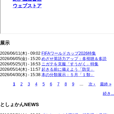
展示
2026/06/11(木) - 09:02
FIFAワールドカップ2026特集
2026/06/05(金) - 15:20
めざせ英語力アップ：多視聴＆多読
2026/05/25(月) - 16:53
ニガテを克服「すうがく」特集
2026/05/14(木) - 11:57
起きる前に備えよう「防災」
2026/04/30(木) - 15:38
本の分類展示：５月「１類」
カ
1
ペ
2
ペ
3
ペ
4
ペ
5
ペ
6
ペ
7
ペ
8
ペ
9
…
次
次 ›
最
最終 »
レ
ー
ー
ー
ー
ー
ー
ー
ー
ペ
終
ペ
続き...
ン
ジ
ジ
ジ
ジ
ジ
ジ
ジ
ジ
ー
ペ
ー
ト
ジ
ー
ジ
としょかんNEWS
ペ
ジ
送
ー
り