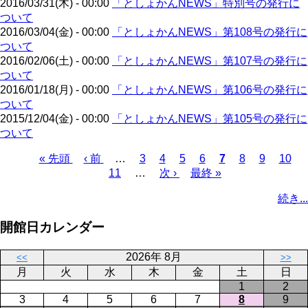
2016/03/31(木) - 00:00
「としょかんNEWS」特別号の発行に
ジ
ついて
2016/03/04(金) - 00:00
「としょかんNEWS」第108号の発行に
ついて
2016/02/06(土) - 00:00
「としょかんNEWS」第107号の発行に
ついて
2016/01/18(月) - 00:00
「としょかんNEWS」第106号の発行に
ついて
2015/12/04(金) - 00:00
「としょかんNEWS」第105号の発行に
ついて
先
« 先頭
前
‹ 前
…
ペ
3
ペ
4
ペ
5
ペ
6
カ
7
ペ
8
ペ
9
ペ
10
頭
ペ
11
…
ー
ー
次
次 ›
ー
最
最終 »
ー
レ
ー
ー
ー
ペ
ペ
ー
ジ
ジ
ペ
ジ
終
ジ
ン
ジ
ジ
ジ
ー
続き...
ー
ジ
ー
ペ
ト
ジ
ジ
ジ
ー
ペ
送
開館日カレンダー
ジ
ー
り
ジ
2026年 8月
<<
>>
月
火
水
木
金
土
日
1
2
3
4
5
6
7
8
9