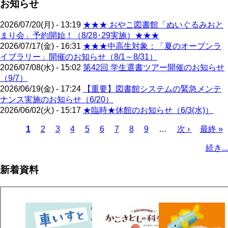
お知らせ
2026/07/20(月) - 13:19
★★★ おやこ図書館「ぬいぐるみおと
まり会」予約開始！（8/28･29実施）★★★
2026/07/17(金) - 16:31
★★★中高生対象：「夏のオープンラ
イブラリー」開催のお知らせ（8/1～8/31）
2026/07/08(水) - 15:02
第42回 学生選書ツアー開催のお知らせ
（9/7）
2026/06/19(金) - 17:24
【重要】図書館システムの緊急メンテ
ナンス実施のお知らせ（6/20）
2026/06/02(火) - 15:17
★臨時★休館のお知らせ（6/3(水)）
カ
1
ペ
2
ペ
3
ペ
4
ペ
5
ペ
6
ペ
7
ペ
8
ペ
9
…
次
次 ›
最
最終 »
レ
ー
ー
ー
ー
ー
ー
ー
ー
ペ
終
ペ
続き...
ン
ジ
ジ
ジ
ジ
ジ
ジ
ジ
ジ
ー
ペ
ー
ト
ジ
ー
ジ
新着資料
ペ
ジ
送
ー
り
ジ