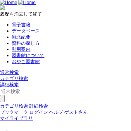
履歴を消去して終了
電子書籍
データベース
湘北紀要
資料の探し方
利用案内
図書館について
おやこ図書館
通常検索
カテゴリ検索
詳細検索
カテゴリ検索
詳細検索
ブックマーク
ログイン
ヘルプ
ゲストさん
マイライブラリ