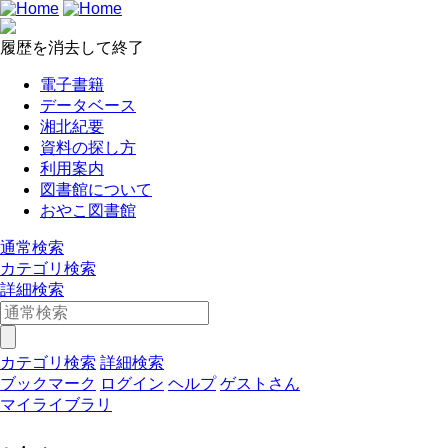
履歴を消去して終了
電子書籍
データベース
湘北紀要
資料の探し方
利用案内
図書館について
おやこ図書館
通常検索
カテゴリ検索
詳細検索
カテゴリ検索
詳細検索
ブックマーク
ログイン
ヘルプ
ゲストさん
マイライブラリ