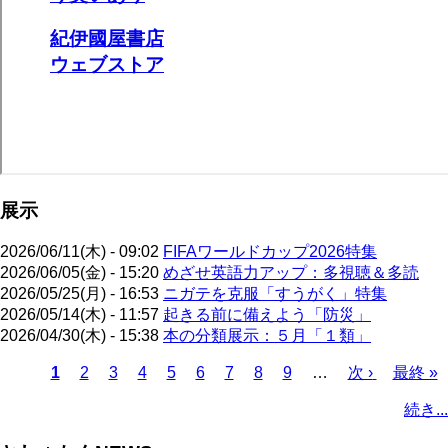
展示
2026/06/11(木) - 09:02
FIFAワールドカップ2026特集
2026/06/05(金) - 15:20
めざせ英語力アップ：多視聴＆多読
2026/05/25(月) - 16:53
ニガテを克服「すうがく」特集
2026/05/14(木) - 11:57
起きる前に備えよう「防災」
2026/04/30(木) - 15:38
本の分類展示：５月「１類」
カ
1
ペ
2
ペ
3
ペ
4
ペ
5
ペ
6
ペ
7
ペ
8
ペ
9
…
次
次 ›
最
最終 »
レ
ー
ー
ー
ー
ー
ー
ー
ー
ペ
終
ペ
続き...
ン
ジ
ジ
ジ
ジ
ジ
ジ
ジ
ジ
ー
ペ
ー
ト
ジ
ー
ジ