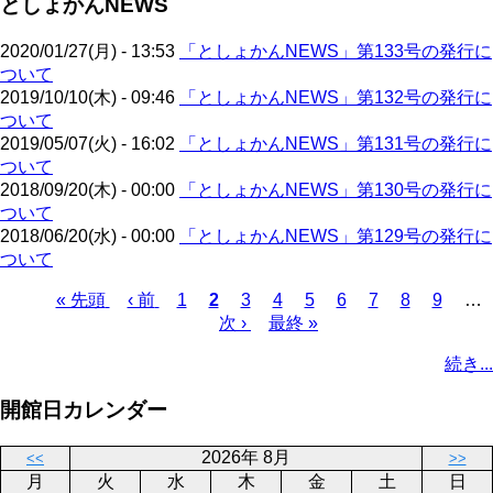
としょかんNEWS
ペ
ジ
送
ー
り
2020/01/27(月) - 13:53
「としょかんNEWS」第133号の発行に
ジ
ついて
2019/10/10(木) - 09:46
「としょかんNEWS」第132号の発行に
ついて
2019/05/07(火) - 16:02
「としょかんNEWS」第131号の発行に
ついて
2018/09/20(木) - 00:00
「としょかんNEWS」第130号の発行に
ついて
2018/06/20(水) - 00:00
「としょかんNEWS」第129号の発行に
ついて
先
« 先頭
前
‹ 前
ペ
1
カ
2
ペ
3
ペ
4
ペ
5
ペ
6
ペ
7
ペ
8
ペ
9
…
頭
ペ
ー
レ
次
次 ›
ー
最
最終 »
ー
ー
ー
ー
ー
ー
ペ
ペ
ー
ジ
ン
ペ
ジ
終
ジ
ジ
ジ
ジ
ジ
ジ
ー
続き...
ー
ジ
ト
ー
ペ
ジ
ジ
ペ
ジ
ー
送
開館日カレンダー
ー
ジ
り
ジ
2026年 8月
<<
>>
月
火
水
木
金
土
日