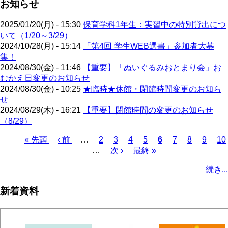
お知らせ
2025/01/20(月) - 15:30
保育学科1年生：実習中の特別貸出につ
いて（1/20～3/29）
2024/10/28(月) - 15:14
「第4回 学生WEB選書」参加者大募
集！
2024/08/30(金) - 11:46
【重要】「ぬいぐるみおとまり会」お
むかえ日変更のお知らせ
2024/08/30(金) - 10:25
★臨時★休館・閉館時間変更のお知ら
せ
2024/08/29(木) - 16:21
【重要】閉館時間の変更のお知らせ
（8/29）
先
« 先頭
前
‹ 前
…
ペ
2
ペ
3
ペ
4
ペ
5
カ
6
ペ
7
ペ
8
ペ
9
ペ
10
頭
ペ
…
ー
次
次 ›
ー
ー
最
最終 »
ー
レ
ー
ー
ー
ー
ペ
ペ
ー
ジ
ペ
ジ
ジ
終
ジ
ン
ジ
ジ
ジ
ジ
ー
続き...
ー
ジ
ー
ペ
ト
ジ
ジ
ジ
ー
ペ
送
新着資料
ジ
ー
り
ジ