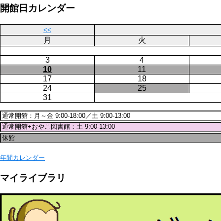
ジ
開館日カレンダー
送
り
<<
月
火
3
4
10
11
17
18
24
25
31
年間カレンダー
マイライブラリ