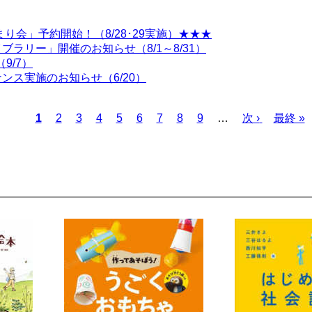
り会」予約開始！（8/28･29実施）★★★
ラリー」開催のお知らせ（8/1～8/31）
9/7）
ス実施のお知らせ（6/20）
カ
1
ペ
2
ペ
3
ペ
4
ペ
5
ペ
6
ペ
7
ペ
8
ペ
9
…
次
次 ›
最
最終 »
レ
ー
ー
ー
ー
ー
ー
ー
ー
ペ
終
ン
ジ
ジ
ジ
ジ
ジ
ジ
ジ
ジ
ー
ペ
ト
ジ
ー
ペ
ジ
ー
ジ