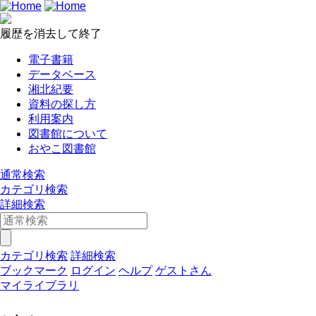
履歴を消去して終了
電子書籍
データベース
湘北紀要
資料の探し方
利用案内
図書館について
おやこ図書館
通常検索
カテゴリ検索
詳細検索
カテゴリ検索
詳細検索
ブックマーク
ログイン
ヘルプ
ゲストさん
マイライブラリ