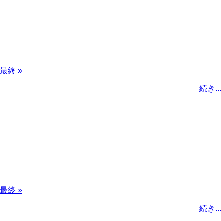
最
最終 »
終
続き...
ペ
ー
ジ
最
最終 »
終
続き...
ペ