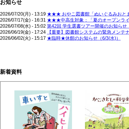
お知らせ
2026/07/20(月) - 13:19
★★★ おやこ図書館「ぬいぐるみおとま
2026/07/17(金) - 16:31
★★★中高生対象：「夏のオープンライブ
2026/07/08(水) - 15:02
第42回 学生選書ツアー開催のお知らせ（
2026/06/19(金) - 17:24
【重要】図書館システムの緊急メンテナン
2026/06/02(火) - 15:17
★臨時★休館のお知らせ（6/3(水)）
ペ
ー
ジ
新着資料
送
り