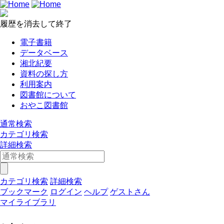
履歴を消去して終了
電子書籍
データベース
湘北紀要
資料の探し方
利用案内
図書館について
おやこ図書館
通常検索
カテゴリ検索
詳細検索
カテゴリ検索
詳細検索
ブックマーク
ログイン
ヘルプ
ゲストさん
マイライブラリ