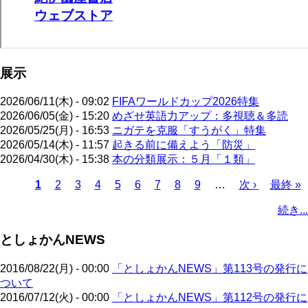
展示
2026/06/11(木) - 09:02
FIFAワールドカップ2026特集
2026/06/05(金) - 15:20
めざせ英語力アップ：多視聴＆多読
2026/05/25(月) - 16:53
ニガテを克服「すうがく」特集
2026/05/14(木) - 11:57
起きる前に備えよう「防災」
2026/04/30(木) - 15:38
本の分類展示：５月「１類」
カ
1
ペ
2
ペ
3
ペ
4
ペ
5
ペ
6
ペ
7
ペ
8
ペ
9
…
次
次 ›
最
最終 »
レ
ー
ー
ー
ー
ー
ー
ー
ー
ペ
終
ペ
続き...
ン
ジ
ジ
ジ
ジ
ジ
ジ
ジ
ジ
ー
ペ
ー
ト
ジ
ー
ジ
としょかんNEWS
ペ
ジ
送
ー
り
2016/08/22(月) - 00:00
「としょかんNEWS」第113号の発行に
ジ
ついて
2016/07/12(火) - 00:00
「としょかんNEWS」第112号の発行に