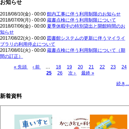
お知らせ
2018/08/10(金) - 00:00
館内工事に伴う利用制限のお知らせ
2018/07/09(月) - 00:00
蔵書点検に伴う利用制限について
2018/07/06(金) - 00:00
夏季休暇中の特別貸出と開館時間のお
知らせ
2017/08/22(火) - 00:00
図書館システムの更新に伴うマイライ
ブラリの利用停止について
2017/08/01(火) - 00:00
蔵書点検に伴う利用制限について（期
間の訂正）
先
« 先頭
前
‹ 前
…
ペ
18
ペ
19
ペ
20
ペ
21
ペ
22
ペ
23
ペ
24
頭
ペ
カ
25
ー
ペ
26
ー
次
次 ›
ー
最
最終 »
ー
ー
ー
ー
ペ
ペ
ー
レ
ジ
ー
ジ
ペ
ジ
終
ジ
ジ
ジ
ジ
ー
続き...
ー
ジ
ン
ジ
ー
ペ
ジ
ジ
ト
ジ
ー
送
新着資料
ペ
ジ
り
ー
ジ