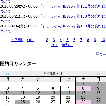
ついて
2016/06/29(水) - 00:00
「としょかんNEWS」第111号の発行に
ついて
2016/05/21(土) - 00:00
「としょかんNEWS」第110号の発行に
ついて
2016/04/04(月) - 00:00
「としょかんNEWS」第109号の発行に
ついて
先
« 先頭
前
‹ 前
…
ペ
2
ペ
3
ペ
4
ペ
5
カ
6
ペ
7
ペ
8
ペ
9
ペ
10
頭
ペ
…
ー
次
次 ›
ー
ー
最
最終 »
ー
レ
ー
ー
ー
ー
ペ
ペ
ー
ジ
ペ
ジ
ジ
終
ジ
ン
ジ
ジ
ジ
ジ
ー
続き...
ー
ジ
ー
ペ
ト
ジ
ジ
ジ
ー
ペ
送
開館日カレンダー
ジ
ー
り
ジ
2026年 8月
<<
>>
月
火
水
木
金
土
日
1
2
3
4
5
6
7
8
9
10
11
12
13
14
15
16
17
18
19
20
21
22
23
24
25
26
27
28
29
30