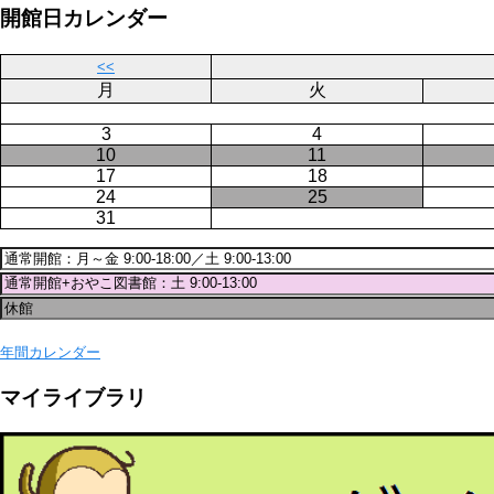
ジ
開館日カレンダー
送
り
<<
月
火
3
4
10
11
17
18
24
25
31
年間カレンダー
マイライブラリ