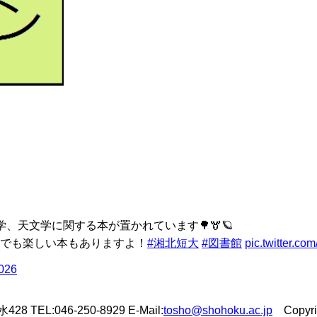
、天文学に関する本が置かれています🌳🫎🪐
でも楽しい本もありますよ！
#湘北短大
#図書館
pic.twitter.c
2026
L:046-250-8929 E-Mail:
tosho@shohoku.ac.jp
Copyrigh