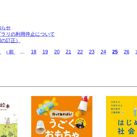
知らせ
ブラリの利用停止について
間の訂正）
前
‹ 前
…
ペ
18
ペ
19
ペ
20
ペ
21
ペ
22
ペ
23
ペ
24
カ
25
ペ
26
ペ
ー
ー
ー
ー
ー
ー
ー
レ
ー
ー
ジ
ジ
ジ
ジ
ジ
ジ
ジ
ン
ジ
ジ
ト
ペ
ー
ジ