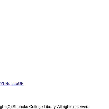
om/YhRqthLuOP
t (C) Shohoku College Library. All rights reserved.