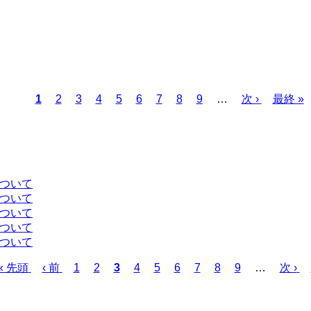
カ
1
ペ
2
ペ
3
ペ
4
ペ
5
ペ
6
ペ
7
ペ
8
ペ
9
…
次
次 ›
最
最終 »
レ
ー
ー
ー
ー
ー
ー
ー
ー
ペ
終
ン
ジ
ジ
ジ
ジ
ジ
ジ
ジ
ジ
ー
ペ
ト
ジ
ー
ペ
ジ
ー
について
ジ
について
について
について
について
先
« 先頭
前
‹ 前
ペ
1
ペ
2
カ
3
ペ
4
ペ
5
ペ
6
ペ
7
ペ
8
ペ
9
…
次
次 ›
頭
ペ
ー
ー
レ
ー
ー
ー
ー
ー
ー
ペ
ペ
ー
ジ
ジ
ン
ジ
ジ
ジ
ジ
ジ
ジ
ー