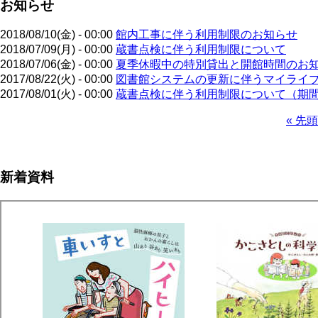
お知らせ
2018/08/10(金) - 00:00
館内工事に伴う利用制限のお知らせ
2018/07/09(月) - 00:00
蔵書点検に伴う利用制限について
2018/07/06(金) - 00:00
夏季休暇中の特別貸出と開館時間のお
2017/08/22(火) - 00:00
図書館システムの更新に伴うマイライ
2017/08/01(火) - 00:00
蔵書点検に伴う利用制限について（期
先
« 先頭
頭
ペ
ペ
ー
ー
ジ
新着資料
ジ
送
り