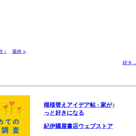
次
次 ›
最
最終 »
ペ
終
続き...
ー
ペ
ジ
ー
ジ