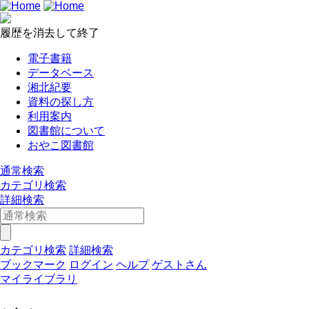
履歴を消去して終了
電子書籍
データベース
湘北紀要
資料の探し方
利用案内
図書館について
おやこ図書館
通常検索
カテゴリ検索
詳細検索
カテゴリ検索
詳細検索
ブックマーク
ログイン
ヘルプ
ゲストさん
マイライブラリ