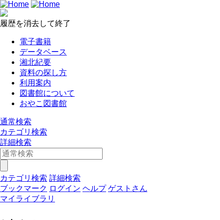
履歴を消去して終了
電子書籍
データベース
湘北紀要
資料の探し方
利用案内
図書館について
おやこ図書館
通常検索
カテゴリ検索
詳細検索
カテゴリ検索
詳細検索
ブックマーク
ログイン
ヘルプ
ゲストさん
マイライブラリ