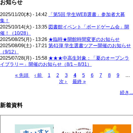
お知らせ
2025/11/20(木) - 14:42
「第5回 学生WEB選書」参加者大募
集！
2025/10/14(火) - 13:35
図書館イベント「ボードゲーム会」開
催！（10/28）
2025/08/25(月) - 13:26
★臨時★開館時間変更のお知らせ
2025/08/09(土) - 17:21
第41弾 学生選書ツアー開催のお知らせ
（9/12）
2025/07/28(月) - 15:58
★★★中高生対象：「夏のオープンラ
イブラリー」開催のお知らせ（8/1～8/31）
先
« 先頭
前
‹ 前
ペ
1
ペ
2
ペ
3
カ
4
ペ
5
ペ
6
ペ
7
ペ
8
ペ
9
…
頭
ペ
ー
ー
次
次 ›
ー
最
最終 »
レ
ー
ー
ー
ー
ー
ペ
ペ
ー
ジ
ジ
ペ
ジ
終
ン
ジ
ジ
ジ
ジ
ジ
ー
続き...
ー
ジ
ー
ペ
ト
ジ
ジ
ジ
ー
ペ
送
新着資料
ジ
ー
り
ジ