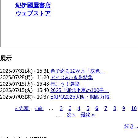
展示
2025/07/31(木) - 15:31
色で巡る12か月「灰色」
2025/07/28(月) - 11:20
アイス&かき氷特集
2025/07/15(火) - 15:48
行こう！選挙
2025/07/15(火) - 15:40
2025「湘北🎐夏の100冊」
2025/07/03(木) - 10:37
EXPO2025大阪・関西万博
先
« 先頭
前
‹ 前
…
ペ
2
ペ
3
ペ
4
ペ
5
カ
6
ペ
7
ペ
8
ペ
9
ペ
10
頭
ペ
…
ー
次
次 ›
ー
ー
最
最終 »
ー
レ
ー
ー
ー
ー
ペ
ペ
ー
ジ
ペ
ジ
ジ
終
ジ
ン
ジ
ジ
ジ
ジ
ー
続き...
ー
ジ
ー
ペ
ト
ジ
ジ
ジ
ー
ペ
送