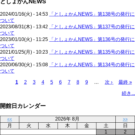
としょかんNEWS
ジ
ー
り
ジ
2024/01/16(火) - 14:53
「としょかんNEWS」第138号の発行に
ついて
2023/08/31(木) - 13:42
「としょかんNEWS」第137号の発行に
ついて
2023/01/10(火) - 11:25
「としょかんNEWS」第136号の発行に
ついて
2021/01/25(月) - 10:23
「としょかんNEWS」第135号の発行に
ついて
2020/06/30(火) - 15:08
「としょかんNEWS」第134号の発行に
ついて
カ
1
ペ
2
ペ
3
ペ
4
ペ
5
ペ
6
ペ
7
ペ
8
ペ
9
…
次
次 ›
最
最終 »
レ
ー
ー
ー
ー
ー
ー
ー
ー
ペ
終
ペ
続き...
ン
ジ
ジ
ジ
ジ
ジ
ジ
ジ
ジ
ー
ペ
ー
ト
ジ
ー
ジ
開館日カレンダー
ペ
ジ
送
ー
り
2026年 8月
<<
>>
ジ
月
火
水
木
金
土
日
1
2