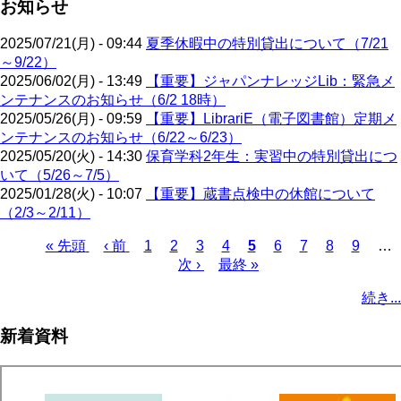
お知らせ
2025/07/21(月) - 09:44
夏季休暇中の特別貸出について（7/21
～9/22）
2025/06/02(月) - 13:49
【重要】ジャパンナレッジLib：緊急メ
ンテナンスのお知らせ（6/2 18時）
2025/05/26(月) - 09:59
【重要】LibrariE（電子図書館）定期メ
ンテナンスのお知らせ（6/22～6/23）
2025/05/20(火) - 14:30
保育学科2年生：実習中の特別貸出につ
いて（5/26～7/5）
2025/01/28(火) - 10:07
【重要】蔵書点検中の休館について
（2/3～2/11）
先
« 先頭
前
‹ 前
ペ
1
ペ
2
ペ
3
ペ
4
カ
5
ペ
6
ペ
7
ペ
8
ペ
9
…
頭
ペ
ー
ー
次
次 ›
ー
最
最終 »
ー
レ
ー
ー
ー
ー
ペ
ペ
ー
ジ
ジ
ペ
ジ
終
ジ
ン
ジ
ジ
ジ
ジ
ー
続き...
ー
ジ
ー
ペ
ト
ジ
ジ
ジ
ー
ペ
送
新着資料
ジ
ー
り
ジ