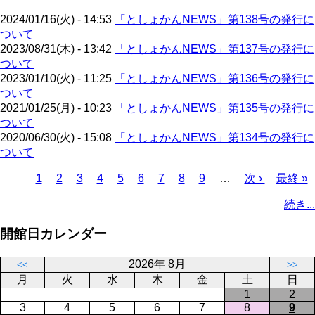
ジ
ト
送
2024/01/16(火) - 14:53
「としょかんNEWS」第138号の発行に
ペ
り
ついて
ー
2023/08/31(木) - 13:42
「としょかんNEWS」第137号の発行に
ジ
ついて
2023/01/10(火) - 11:25
「としょかんNEWS」第136号の発行に
ついて
2021/01/25(月) - 10:23
「としょかんNEWS」第135号の発行に
ついて
2020/06/30(火) - 15:08
「としょかんNEWS」第134号の発行に
ついて
カ
1
ペ
2
ペ
3
ペ
4
ペ
5
ペ
6
ペ
7
ペ
8
ペ
9
…
次
次 ›
最
最終 »
レ
ー
ー
ー
ー
ー
ー
ー
ー
ペ
終
ペ
続き...
ン
ジ
ジ
ジ
ジ
ジ
ジ
ジ
ジ
ー
ペ
ー
ト
ジ
ー
ジ
開館日カレンダー
ペ
ジ
送
ー
り
2026年 8月
<<
>>
ジ
月
火
水
木
金
土
日
1
2
3
4
5
6
7
8
9