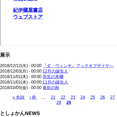
展示
2018/12/12(水) - 00:00
『ダ・ヴィンチ』ブックオブザイヤ―
2018/12/03(月) - 00:00
12月の誕生人
2018/11/01(木) - 00:00
先生の本棚
2018/11/01(木) - 00:00
11月の誕生人
2018/10/05(金) - 00:00
食欲の秋
先
« 先頭
前
‹ 前
…
ペ
21
ペ
22
ペ
23
ペ
24
ペ
25
ペ
26
ペ
27
28
29
頭
ペ
ー
ペ
ー
カ
ー
ー
ー
ー
ー
ペ
ペ
ー
ジ
ー
ジ
レ
ジ
ジ
ジ
ジ
ジ
ー
としょかんNEWS
ー
ジ
ジ
ン
ジ