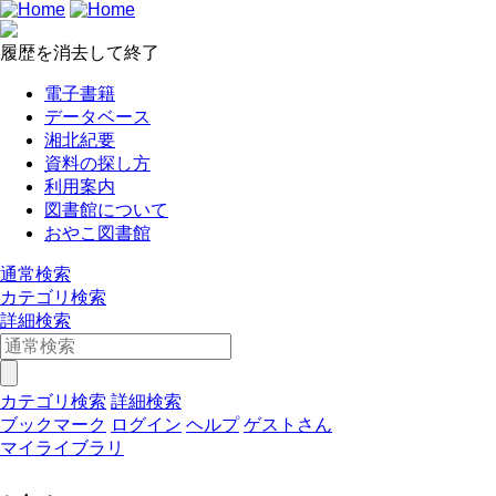
履歴を消去して終了
電子書籍
データベース
湘北紀要
資料の探し方
利用案内
図書館について
おやこ図書館
通常検索
カテゴリ検索
詳細検索
カテゴリ検索
詳細検索
ブックマーク
ログイン
ヘルプ
ゲストさん
マイライブラリ