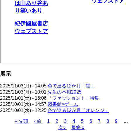
展示
2025/11/03(月) - 14:05
色で巡る12か月「黒」
2025/11/03(月) - 10:01
先生の本棚2025
2025/11/01(土) - 15:06
「ファッション！」特集
2025/10/01(水) - 14:57
図書館×ゲーム
2025/10/01(水) - 12:25
色で巡る12か月「オレンジ」
先
« 先頭
前
‹ 前
ペ
1
ペ
2
ペ
3
カ
4
ペ
5
ペ
6
ペ
7
ペ
8
ペ
9
…
頭
ペ
ー
ー
次
次 ›
ー
最
最終 »
レ
ー
ー
ー
ー
ー
ペ