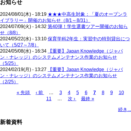
お知らせ
2024/08/01(木) - 18:19
★★★中高生対象：「夏のオープンラ
イブラリー」開催のお知らせ（8/1～8/31）
2024/07/09(火) - 14:32
第40弾！学生選書ツアー開催のお知ら
せ（8/8）
2024/05/22(水) - 13:10
保育学科2年生：実習中の特別貸出につ
いて（5/27～7/8）
2024/05/08(水) - 16:34
【重要】Japan Knowledge（ジャパ
ン・ナレッジ）のシステムメンテナンス作業のお知らせ
（5/25）
2024/02/19(月) - 13:27
【重要】Japan Knowledge（ジャパ
ン・ナレッジ）のシステムメンテナンス作業のお知らせ
（2/25）
先
« 先頭
前
‹ 前
…
ペ
3
ペ
4
ペ
5
ペ
6
カ
7
ペ
8
ペ
9
ペ
10
頭
ペ
11
…
ー
ー
次
次 ›
ー
最
最終 »
ー
レ
ー
ー
ー
ペ
ペ
ー
ジ
ジ
ペ
ジ
終
ジ
ン
ジ
ジ
ジ
ー
続き...
ー
ジ
ー
ペ
ト
ジ
ジ
ジ
ー
ペ
送
新着資料
ジ
ー
り
ジ