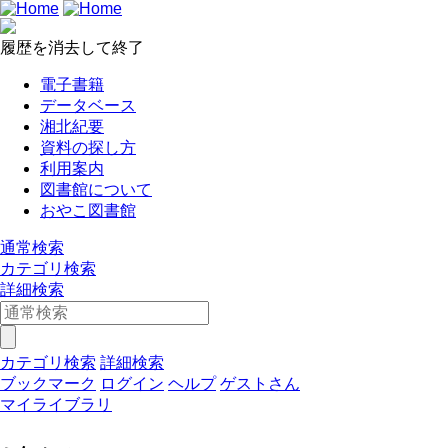
履歴を消去して終了
電子書籍
データベース
湘北紀要
資料の探し方
利用案内
図書館について
おやこ図書館
通常検索
カテゴリ検索
詳細検索
カテゴリ検索
詳細検索
ブックマーク
ログイン
ヘルプ
ゲストさん
マイライブラリ