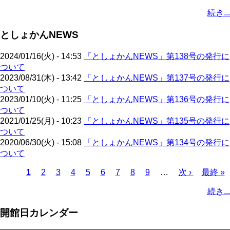
ペ
ー
ジ
ジ
ペ
ジ
終
ン
ジ
ジ
ジ
ジ
ジ
ー
続き...
ー
ジ
ー
ペ
ト
ジ
ジ
ジ
ー
ペ
送
としょかんNEWS
ジ
ー
り
ジ
2024/01/16(火) - 14:53
「としょかんNEWS」第138号の発行に
ついて
2023/08/31(木) - 13:42
「としょかんNEWS」第137号の発行に
ついて
2023/01/10(火) - 11:25
「としょかんNEWS」第136号の発行に
ついて
2021/01/25(月) - 10:23
「としょかんNEWS」第135号の発行に
ついて
2020/06/30(火) - 15:08
「としょかんNEWS」第134号の発行に
ついて
カ
1
ペ
2
ペ
3
ペ
4
ペ
5
ペ
6
ペ
7
ペ
8
ペ
9
…
次
次 ›
最
最終 »
レ
ー
ー
ー
ー
ー
ー
ー
ー
ペ
終
ペ
続き...
ン
ジ
ジ
ジ
ジ
ジ
ジ
ジ
ジ
ー
ペ
ー
ト
ジ
ー
ジ
開館日カレンダー
ペ
ジ
送
ー
り