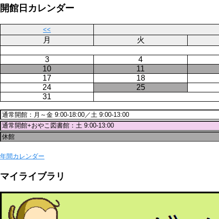
ー
ジ
開館日カレンダー
ジ
送
り
<<
月
火
3
4
10
11
17
18
24
25
31
年間カレンダー
マイライブラリ