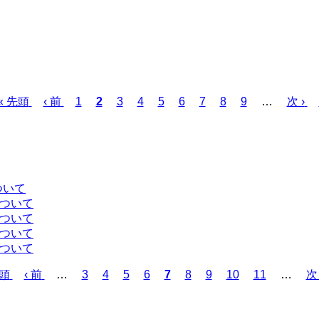
先
« 先頭
前
‹ 前
ペ
1
カ
2
ペ
3
ペ
4
ペ
5
ペ
6
ペ
7
ペ
8
ペ
9
…
次
次 ›
頭
ペ
ー
レ
ー
ー
ー
ー
ー
ー
ー
ペ
ペ
ー
ジ
ン
ジ
ジ
ジ
ジ
ジ
ジ
ジ
ー
ー
ジ
ト
ジ
ジ
ペ
ー
ついて
ジ
について
について
について
について
先頭
前
‹ 前
…
ペ
3
ペ
4
ペ
5
ペ
6
カ
7
ペ
8
ペ
9
ペ
10
ペ
11
…
次
次 
ペ
ー
ー
ー
ー
レ
ー
ー
ー
ー
ペ
ー
ジ
ジ
ジ
ジ
ン
ジ
ジ
ジ
ジ
ー