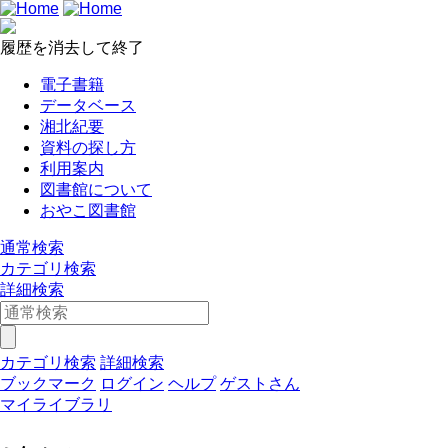
履歴を消去して終了
電子書籍
データベース
湘北紀要
資料の探し方
利用案内
図書館について
おやこ図書館
通常検索
カテゴリ検索
詳細検索
カテゴリ検索
詳細検索
ブックマーク
ログイン
ヘルプ
ゲストさん
マイライブラリ