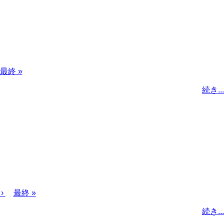
最
最終 »
終
続き...
ペ
ー
ジ
›
最
最終 »
終
続き...
ペ