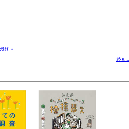
最
最終 »
終
続き...
ペ
ー
ジ