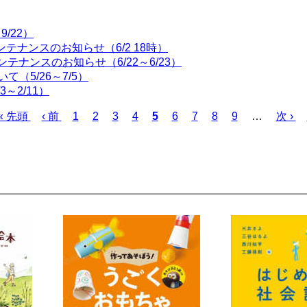
/22）
テナンスのお知らせ（6/2 18時）
ンテナンスのお知らせ（6/22～6/23）
（5/26～7/5）
～2/11）
先
« 先頭
前
‹ 前
ペ
1
ペ
2
ペ
3
ペ
4
カ
5
ペ
6
ペ
7
ペ
8
ペ
9
…
次
次 ›
頭
ペ
ー
ー
ー
ー
レ
ー
ー
ー
ー
ペ
ペ
ー
ジ
ジ
ジ
ジ
ン
ジ
ジ
ジ
ジ
ー
ー
ジ
ト
ジ
ジ
ペ
ー
ジ