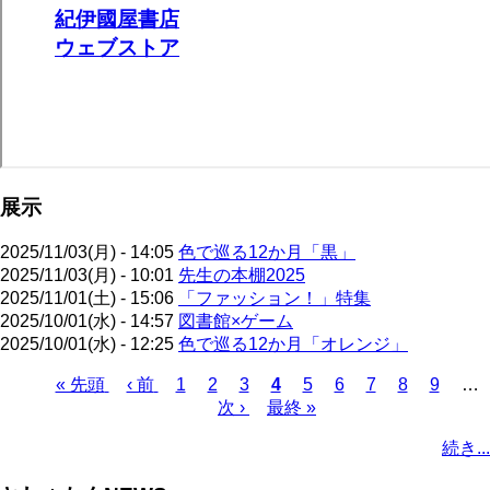
展示
2025/11/03(月) - 14:05
色で巡る12か月「黒」
2025/11/03(月) - 10:01
先生の本棚2025
2025/11/01(土) - 15:06
「ファッション！」特集
2025/10/01(水) - 14:57
図書館×ゲーム
2025/10/01(水) - 12:25
色で巡る12か月「オレンジ」
先
« 先頭
前
‹ 前
ペ
1
ペ
2
ペ
3
カ
4
ペ
5
ペ
6
ペ
7
ペ
8
ペ
9
…
頭
ペ
ー
ー
次
次 ›
ー
最
最終 »
レ
ー
ー
ー
ー
ー
ペ
ペ
ー
ジ
ジ
ペ
ジ
終
ン
ジ
ジ
ジ
ジ
ジ
ー
続き...
ー
ジ
ー
ペ
ト
ジ
ジ
ジ
ー
ペ
送