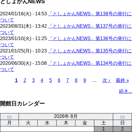
としょかんNEWS
ジ
ー
り
ジ
2024/01/16(火) - 14:53
「としょかんNEWS」第138号の発行に
ついて
2023/08/31(木) - 13:42
「としょかんNEWS」第137号の発行に
ついて
2023/01/10(火) - 11:25
「としょかんNEWS」第136号の発行に
ついて
2021/01/25(月) - 10:23
「としょかんNEWS」第135号の発行に
ついて
2020/06/30(火) - 15:08
「としょかんNEWS」第134号の発行に
ついて
カ
1
ペ
2
ペ
3
ペ
4
ペ
5
ペ
6
ペ
7
ペ
8
ペ
9
…
次
次 ›
最
最終 »
レ
ー
ー
ー
ー
ー
ー
ー
ー
ペ
終
ペ
続き...
ン
ジ
ジ
ジ
ジ
ジ
ジ
ジ
ジ
ー
ペ
ー
ト
ジ
ー
ジ
開館日カレンダー
ペ
ジ
送
ー
り
2026年 8月
<<
>>
ジ
月
火
水
木
金
土
日
1
2