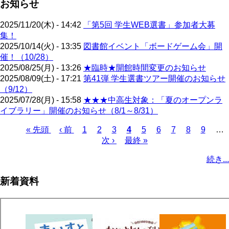
お知らせ
2025/11/20(木) - 14:42
「第5回 学生WEB選書」参加者大募
集！
2025/10/14(火) - 13:35
図書館イベント「ボードゲーム会」開
催！（10/28）
2025/08/25(月) - 13:26
★臨時★開館時間変更のお知らせ
2025/08/09(土) - 17:21
第41弾 学生選書ツアー開催のお知らせ
（9/12）
2025/07/28(月) - 15:58
★★★中高生対象：「夏のオープンラ
イブラリー」開催のお知らせ（8/1～8/31）
先
« 先頭
前
‹ 前
ペ
1
ペ
2
ペ
3
カ
4
ペ
5
ペ
6
ペ
7
ペ
8
ペ
9
…
頭
ペ
ー
ー
次
次 ›
ー
最
最終 »
レ
ー
ー
ー
ー
ー
ペ
ペ
ー
ジ
ジ
ペ
ジ
終
ン
ジ
ジ
ジ
ジ
ジ
ー
続き...
ー
ジ
ー
ペ
ト
ジ
ジ
ジ
ー
ペ
送
新着資料
ジ
ー
り
ジ