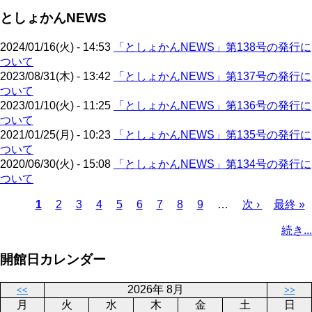
ジ
ペ
ジ
ー
送
としょかんNEWS
ー
ジ
り
ジ
2024/01/16(火) - 14:53
「としょかんNEWS」第138号の発行に
ついて
2023/08/31(木) - 13:42
「としょかんNEWS」第137号の発行に
ついて
2023/01/10(火) - 11:25
「としょかんNEWS」第136号の発行に
ついて
2021/01/25(月) - 10:23
「としょかんNEWS」第135号の発行に
ついて
2020/06/30(火) - 15:08
「としょかんNEWS」第134号の発行に
ついて
カ
1
ペ
2
ペ
3
ペ
4
ペ
5
ペ
6
ペ
7
ペ
8
ペ
9
…
次
次 ›
最
最終 »
レ
ー
ー
ー
ー
ー
ー
ー
ー
ペ
終
ペ
続き...
ン
ジ
ジ
ジ
ジ
ジ
ジ
ジ
ジ
ー
ペ
ー
ト
ジ
ー
ジ
開館日カレンダー
ペ
ジ
送
ー
り
2026年 8月
<<
>>
ジ
月
火
水
木
金
土
日