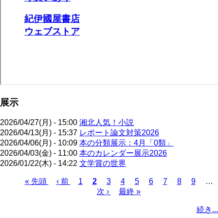
展示
2026/04/27(月) - 15:00
湘北人気！小説
2026/04/13(月) - 15:37
レポート論文対策2026
2026/04/06(月) - 10:09
本の分類展示：4月「0類」
2026/04/03(金) - 11:00
本のカレンダー展示2026
2026/01/22(木) - 14:22
文学賞の世界
先
« 先頭
前
‹ 前
ペ
1
カ
2
ペ
3
ペ
4
ペ
5
ペ
6
ペ
7
ペ
8
ペ
9
…
頭
ペ
ー
レ
次
次 ›
ー
最
最終 »
ー
ー
ー
ー
ー
ー
ペ
ペ
ー
ジ
ン
ペ
ジ
終
ジ
ジ
ジ
ジ
ジ
ジ
ー
続き...
ー
ジ
ト
ー
ペ
ジ