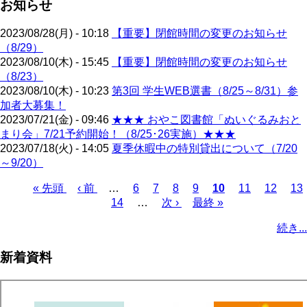
お知らせ
2023/08/28(月) - 10:18
【重要】閉館時間の変更のお知らせ
（8/29）
2023/08/10(木) - 15:45
【重要】閉館時間の変更のお知らせ
（8/23）
2023/08/10(木) - 10:23
第3回 学生WEB選書（8/25～8/31）参
加者大募集！
2023/07/21(金) - 09:46
★★★ おやこ図書館「ぬいぐるみおと
まり会」7/21予約開始！（8/25･26実施）★★★
2023/07/18(火) - 14:05
夏季休暇中の特別貸出について（7/20
～9/20）
先
« 先頭
前
‹ 前
…
ペ
6
ペ
7
ペ
8
ペ
9
カ
10
ペ
11
ペ
12
ペ
13
頭
ペ
ペ
14
ー
…
ー
次
次 ›
ー
ー
最
最終 »
レ
ー
ー
ー
ペ
ペ
ー
ー
ジ
ジ
ペ
ジ
ジ
終
ン
ジ
ジ
ジ
ー
続き...
ー
ジ
ジ
ー
ペ
ト
ジ
ジ
ジ
ー
ペ
送
新着資料
ジ
ー
り
ジ