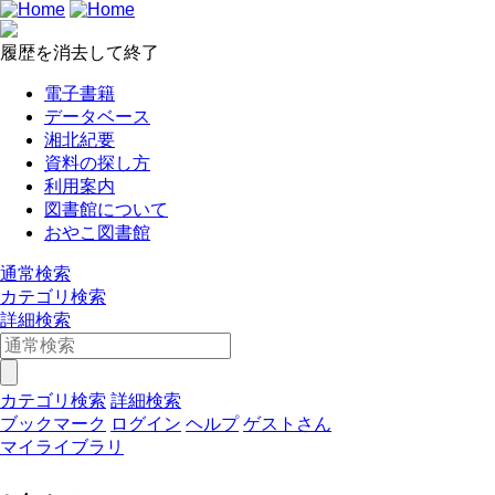
履歴を消去して終了
電子書籍
データベース
湘北紀要
資料の探し方
利用案内
図書館について
おやこ図書館
通常検索
カテゴリ検索
詳細検索
カテゴリ検索
詳細検索
ブックマーク
ログイン
ヘルプ
ゲストさん
マイライブラリ