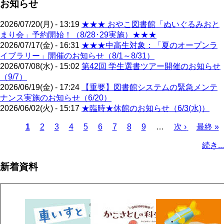
お知らせ
2026/07/20(月) - 13:19
★★★ おやこ図書館「ぬいぐるみおと
まり会」予約開始！（8/28･29実施）★★★
2026/07/17(金) - 16:31
★★★中高生対象：「夏のオープンラ
イブラリー」開催のお知らせ（8/1～8/31）
2026/07/08(水) - 15:02
第42回 学生選書ツアー開催のお知らせ
（9/7）
2026/06/19(金) - 17:24
【重要】図書館システムの緊急メンテ
ナンス実施のお知らせ（6/20）
2026/06/02(火) - 15:17
★臨時★休館のお知らせ（6/3(水)）
カ
1
ペ
2
ペ
3
ペ
4
ペ
5
ペ
6
ペ
7
ペ
8
ペ
9
…
次
次 ›
最
最終 »
レ
ー
ー
ー
ー
ー
ー
ー
ー
ペ
終
ペ
続き...
ン
ジ
ジ
ジ
ジ
ジ
ジ
ジ
ジ
ー
ペ
ー
ト
ジ
ー
ジ
新着資料
ペ
ジ
送
ー
り
ジ