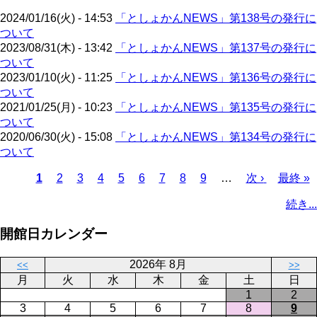
ジ
2024/01/16(火) - 14:53
「としょかんNEWS」第138号の発行に
ついて
2023/08/31(木) - 13:42
「としょかんNEWS」第137号の発行に
ついて
2023/01/10(火) - 11:25
「としょかんNEWS」第136号の発行に
ついて
2021/01/25(月) - 10:23
「としょかんNEWS」第135号の発行に
ついて
2020/06/30(火) - 15:08
「としょかんNEWS」第134号の発行に
ついて
カ
1
ペ
2
ペ
3
ペ
4
ペ
5
ペ
6
ペ
7
ペ
8
ペ
9
…
次
次 ›
最
最終 »
レ
ー
ー
ー
ー
ー
ー
ー
ー
ペ
終
ペ
続き...
ン
ジ
ジ
ジ
ジ
ジ
ジ
ジ
ジ
ー
ペ
ー
ト
ジ
ー
ジ
開館日カレンダー
ペ
ジ
送
ー
り
2026年 8月
<<
>>
ジ
月
火
水
木
金
土
日
1
2
3
4
5
6
7
8
9