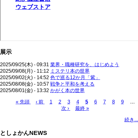
展示
2025/09/25(木) - 09:31
業界・職種研究を、はじめよう
2025/09/08(月) - 11:12
ミステリ本の世界
2025/09/02(火) - 14:52
色で巡る12か月「紫」
2025/08/08(金) - 10:57
戦争と平和を考える
2025/08/01(金) - 13:32
かがく本の世界
先
« 先頭
前
‹ 前
ペ
1
ペ
2
ペ
3
ペ
4
カ
5
ペ
6
ペ
7
ペ
8
ペ
9
…
頭
ペ
ー
ー
次
次 ›
ー
最
最終 »
ー
レ
ー
ー
ー
ー
ペ
ペ
ー
ジ
ジ
ペ
ジ
終
ジ
ン
ジ
ジ
ジ
ジ
ー
続き...
ー
ジ
ー
ペ
ト
ジ
ジ
ジ
ー
ペ
送
としょかんNEWS
ジ
ー
り