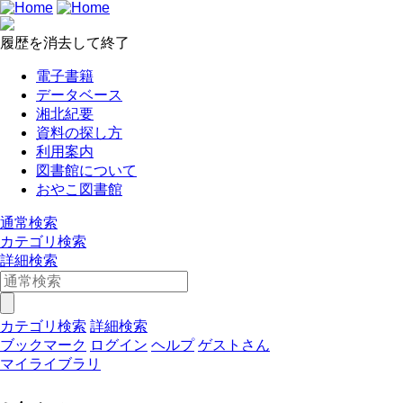
履歴を消去して終了
電子書籍
データベース
湘北紀要
資料の探し方
利用案内
図書館について
おやこ図書館
通常検索
カテゴリ検索
詳細検索
カテゴリ検索
詳細検索
ブックマーク
ログイン
ヘルプ
ゲストさん
マイライブラリ