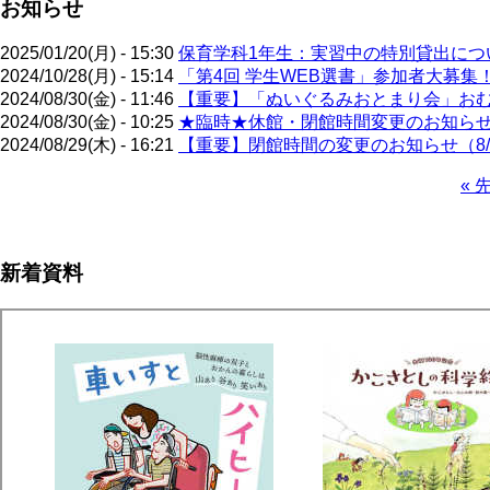
お知らせ
2025/01/20(月) - 15:30
保育学科1年生：実習中の特別貸出について
2024/10/28(月) - 15:14
「第4回 学生WEB選書」参加者大募集
2024/08/30(金) - 11:46
【重要】「ぬいぐるみおとまり会」お
2024/08/30(金) - 10:25
★臨時★休館・閉館時間変更のお知ら
2024/08/29(木) - 16:21
【重要】閉館時間の変更のお知らせ（8/
先
« 
頭
ペ
ペ
ー
ー
ジ
新着資料
ジ
送
り