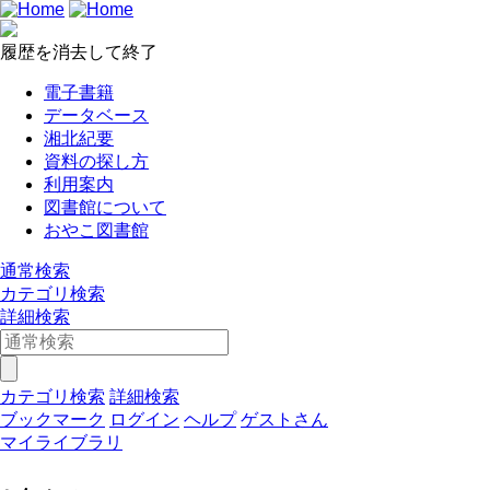
履歴を消去して終了
電子書籍
データベース
湘北紀要
資料の探し方
利用案内
図書館について
おやこ図書館
通常検索
カテゴリ検索
詳細検索
カテゴリ検索
詳細検索
ブックマーク
ログイン
ヘルプ
ゲストさん
マイライブラリ