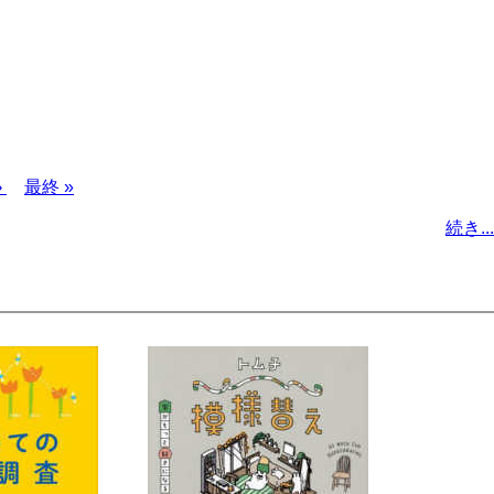
›
最
最終 »
終
続き...
ペ
ー
ジ