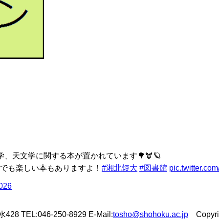
、天文学に関する本が置かれています🌳🫎🪐
でも楽しい本もありますよ！
#湘北短大
#図書館
pic.twitter.c
2026
L:046-250-8929 E-Mail:
tosho@shohoku.ac.jp
Copyrigh