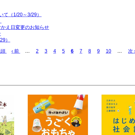
（1/20～3/29）
！
むかえ日変更のお知らせ
せ
29）
先頭
前
‹ 前
…
ペ
2
ペ
3
ペ
4
ペ
5
カ
6
ペ
7
ペ
8
ペ
9
ペ
10
…
次
次 
ペ
ー
ー
ー
ー
レ
ー
ー
ー
ー
ペ
ー
ジ
ジ
ジ
ジ
ン
ジ
ジ
ジ
ジ
ー
ジ
ト
ジ
ペ
ー
ジ