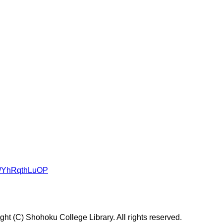
om/YhRqthLuOP
t (C) Shohoku College Library. All rights reserved.