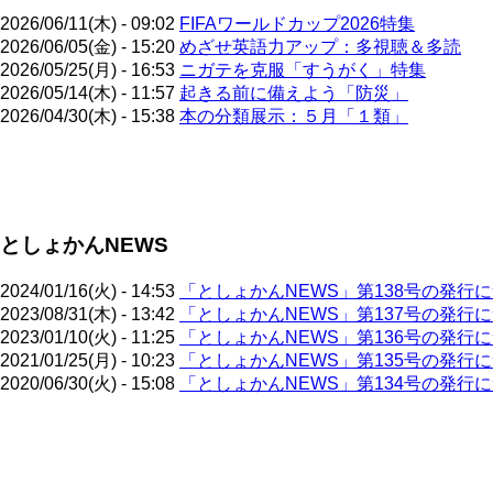
2026/06/11(木) - 09:02
FIFAワールドカップ2026特集
2026/06/05(金) - 15:20
めざせ英語力アップ：多視聴＆多読
2026/05/25(月) - 16:53
ニガテを克服「すうがく」特集
2026/05/14(木) - 11:57
起きる前に備えよう「防災」
2026/04/30(木) - 15:38
本の分類展示：５月「１類」
ペ
ー
ジ
としょかんNEWS
送
り
2024/01/16(火) - 14:53
「としょかんNEWS」第138号の発行
2023/08/31(木) - 13:42
「としょかんNEWS」第137号の発行
2023/01/10(火) - 11:25
「としょかんNEWS」第136号の発行
2021/01/25(月) - 10:23
「としょかんNEWS」第135号の発行
2020/06/30(火) - 15:08
「としょかんNEWS」第134号の発行
ペ
ー