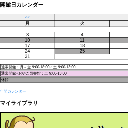
ジ
開館日カレンダー
送
り
<<
月
火
3
4
10
11
17
18
24
25
31
年間カレンダー
マイライブラリ