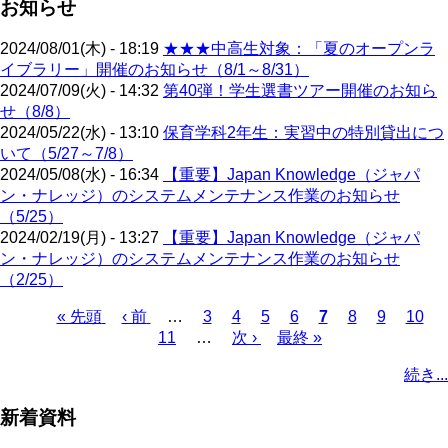
お知らせ
2024/08/01(木) - 18:19
★★★中高生対象：「夏のオープンラ
イブラリー」開催のお知らせ（8/1～8/31）
2024/07/09(火) - 14:32
第40弾！学生選書ツアー開催のお知ら
せ（8/8）
2024/05/22(水) - 13:10
保育学科2年生：実習中の特別貸出につ
いて（5/27～7/8）
2024/05/08(水) - 16:34
【重要】Japan Knowledge（ジャパ
ン・ナレッジ）のシステムメンテナンス作業のお知らせ
（5/25）
2024/02/19(月) - 13:27
【重要】Japan Knowledge（ジャパ
ン・ナレッジ）のシステムメンテナンス作業のお知らせ
（2/25）
先
« 先頭
前
‹ 前
…
ペ
3
ペ
4
ペ
5
ペ
6
カ
7
ペ
8
ペ
9
ペ
10
頭
ペ
11
…
ー
ー
次
次 ›
ー
最
最終 »
ー
レ
ー
ー
ー
ペ
ペ
ー
ジ
ジ
ペ
ジ
終
ジ
ン
ジ
ジ
ジ
ー
続き...
ー
ジ
ー
ペ
ト
ジ
ジ
ジ
ー
ペ
送
新着資料
ジ
ー
り
ジ