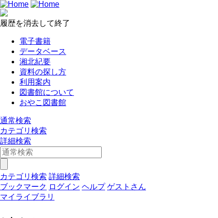
履歴を消去して終了
電子書籍
データベース
湘北紀要
資料の探し方
利用案内
図書館について
おやこ図書館
通常検索
カテゴリ検索
詳細検索
カテゴリ検索
詳細検索
ブックマーク
ログイン
ヘルプ
ゲストさん
マイライブラリ