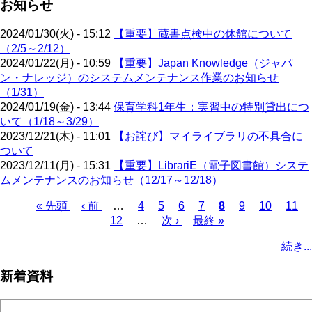
お知らせ
2024/01/30(火) - 15:12
【重要】蔵書点検中の休館について
（2/5～2/12）
2024/01/22(月) - 10:59
【重要】Japan Knowledge（ジャパ
ン・ナレッジ）のシステムメンテナンス作業のお知らせ
（1/31）
2024/01/19(金) - 13:44
保育学科1年生：実習中の特別貸出につ
いて（1/18～3/29）
2023/12/21(木) - 11:01
【お詫び】マイライブラリの不具合に
ついて
2023/12/11(月) - 15:31
【重要】LibrariE（電子図書館）システ
ムメンテナンスのお知らせ（12/17～12/18）
先
« 先頭
前
‹ 前
…
ペ
4
ペ
5
ペ
6
ペ
7
カ
8
ペ
9
ペ
10
ペ
11
頭
ペ
12
…
ー
ー
次
次 ›
ー
最
最終 »
ー
レ
ー
ー
ー
ペ
ペ
ー
ジ
ジ
ペ
ジ
終
ジ
ン
ジ
ジ
ジ
ー
続き...
ー
ジ
ー
ペ
ト
ジ
ジ
ジ
ー
ペ
送
新着資料
ジ
ー
り
ジ