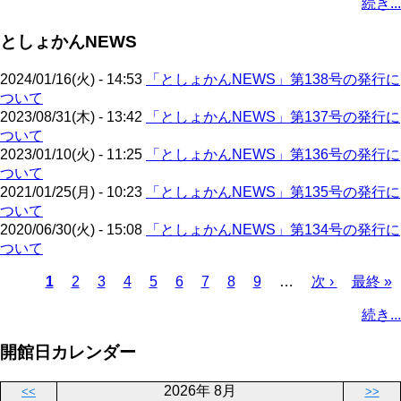
続き...
ー
ジ
ー
ペ
ト
ジ
ジ
ジ
ー
ペ
送
としょかんNEWS
ジ
ー
り
ジ
2024/01/16(火) - 14:53
「としょかんNEWS」第138号の発行に
ついて
2023/08/31(木) - 13:42
「としょかんNEWS」第137号の発行に
ついて
2023/01/10(火) - 11:25
「としょかんNEWS」第136号の発行に
ついて
2021/01/25(月) - 10:23
「としょかんNEWS」第135号の発行に
ついて
2020/06/30(火) - 15:08
「としょかんNEWS」第134号の発行に
ついて
カ
1
ペ
2
ペ
3
ペ
4
ペ
5
ペ
6
ペ
7
ペ
8
ペ
9
…
次
次 ›
最
最終 »
レ
ー
ー
ー
ー
ー
ー
ー
ー
ペ
終
ペ
続き...
ン
ジ
ジ
ジ
ジ
ジ
ジ
ジ
ジ
ー
ペ
ー
ト
ジ
ー
ジ
開館日カレンダー
ペ
ジ
送
ー
り
2026年 8月
<<
>>
ジ