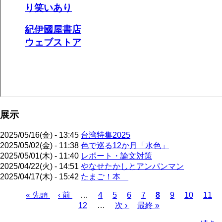
展示
2025/05/16(金) - 13:45
台湾特集2025
2025/05/02(金) - 11:38
色で巡る12か月「水色」
2025/05/01(木) - 11:40
レポート・論文対策
2025/04/22(火) - 14:51
やなせたかしとアンパンマン
2025/04/17(木) - 15:42
たまご！本
先
« 先頭
前
‹ 前
…
ペ
4
ペ
5
ペ
6
ペ
7
カ
8
ペ
9
ペ
10
ペ
11
頭
ペ
12
…
ー
ー
次
次 ›
ー
最
最終 »
ー
レ
ー
ー
ー
ペ
ペ
ー
ジ
ジ
ペ
ジ
終
ジ
ン
ジ
ジ
ジ
ー