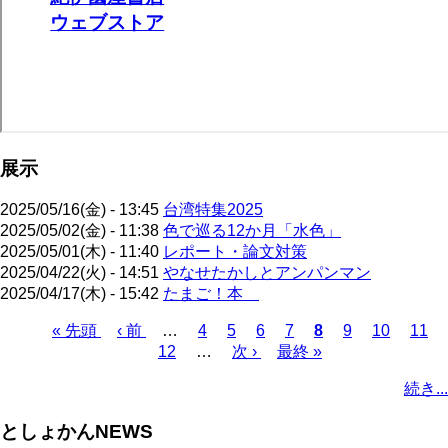
展示
2025/05/16(金) - 13:45
台湾特集2025
2025/05/02(金) - 11:38
色で巡る12か月「水色」
2025/05/01(木) - 11:40
レポート・論文対策
2025/04/22(火) - 14:51
やなせたかしとアンパンマン
2025/04/17(木) - 15:42
たまご！本
先
« 先頭
前
‹ 前
…
ペ
4
ペ
5
ペ
6
ペ
7
カ
8
ペ
9
ペ
10
ペ
11
頭
ペ
12
…
ー
ー
次
次 ›
ー
最
最終 »
ー
レ
ー
ー
ー
ペ
ペ
ー
ジ
ジ
ペ
ジ
終
ジ
ン
ジ
ジ
ジ
ー
続き...
ー
ジ
ー
ペ
ト
ジ
ジ
ジ
ー
ペ
送
としょかんNEWS
ジ
ー
り