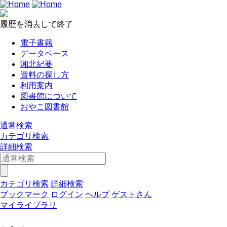
履歴を消去して終了
電子書籍
データベース
湘北紀要
資料の探し方
利用案内
図書館について
おやこ図書館
通常検索
カテゴリ検索
詳細検索
カテゴリ検索
詳細検索
ブックマーク
ログイン
ヘルプ
ゲストさん
マイライブラリ