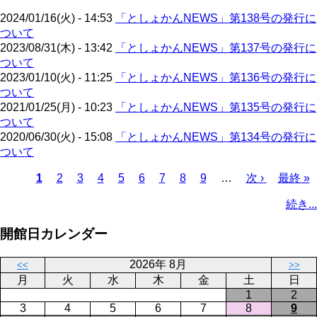
ジ
2024/01/16(火) - 14:53
「としょかんNEWS」第138号の発行に
ついて
2023/08/31(木) - 13:42
「としょかんNEWS」第137号の発行に
ついて
2023/01/10(火) - 11:25
「としょかんNEWS」第136号の発行に
ついて
2021/01/25(月) - 10:23
「としょかんNEWS」第135号の発行に
ついて
2020/06/30(火) - 15:08
「としょかんNEWS」第134号の発行に
ついて
カ
1
ペ
2
ペ
3
ペ
4
ペ
5
ペ
6
ペ
7
ペ
8
ペ
9
…
次
次 ›
最
最終 »
レ
ー
ー
ー
ー
ー
ー
ー
ー
ペ
終
ペ
続き...
ン
ジ
ジ
ジ
ジ
ジ
ジ
ジ
ジ
ー
ペ
ー
ト
ジ
ー
ジ
開館日カレンダー
ペ
ジ
送
ー
り
2026年 8月
<<
>>
ジ
月
火
水
木
金
土
日
1
2
3
4
5
6
7
8
9