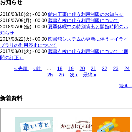
お知らせ
2018/08/10(金) - 00:00
館内工事に伴う利用制限のお知らせ
2018/07/09(月) - 00:00
蔵書点検に伴う利用制限について
2018/07/06(金) - 00:00
夏季休暇中の特別貸出と開館時間のお
知らせ
2017/08/22(火) - 00:00
図書館システムの更新に伴うマイライ
ブラリの利用停止について
2017/08/01(火) - 00:00
蔵書点検に伴う利用制限について（期
間の訂正）
先
« 先頭
前
‹ 前
…
ペ
18
ペ
19
ペ
20
ペ
21
ペ
22
ペ
23
ペ
24
頭
ペ
カ
25
ー
ペ
26
ー
次
次 ›
ー
最
最終 »
ー
ー
ー
ー
ペ
ペ
ー
レ
ジ
ー
ジ
ペ
ジ
終
ジ
ジ
ジ
ジ
ー
続き...
ー
ジ
ン
ジ
ー
ペ
ジ
ジ
ト
ジ
ー
送
新着資料
ペ
ジ
り
ー
ジ